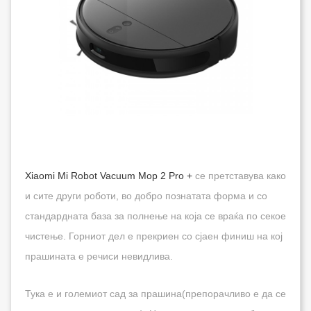
Xiaomi Mi Robot Vacuum Mop 2 Pro +
се претставува како
и сите други роботи, во добро познатата форма и со
стандардната база за полнење на која се враќа по секое
чистење. Горниот дел е прекриен со сјаен финиш на кој
прашината е речиси невидлива.
Тука е и големиот сад за прашина(препорачливо е да се