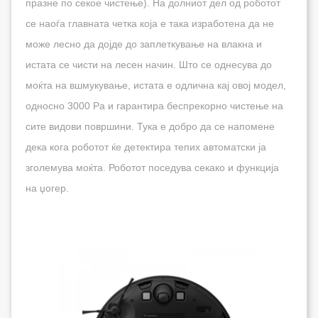
празне по секое чистење). На долниот дел од роботот
се наоѓа главната четка која е така изработена да не
може лесно да дојде до заплеткување на влакна и
истата се чисти на лесен начин. Што се однесува до
моќта на вшмукување, истата е одлична кај овој модел,
односно 3000 Pa и гарантира беспрекорно чистење на
сите видови површини. Тука е добро да се напомене
дека кога роботот ќе детектира тепих автоматски ја
зголемува моќта. Роботот поседува секако и функција
на џогер.