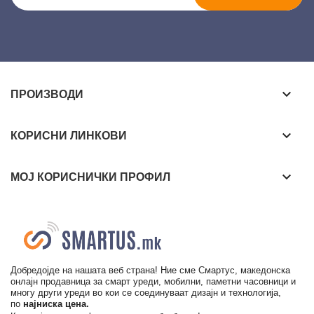
keyboard_arrow_down
ПРОИЗВОДИ
keyboard_arrow_down
КОРИСНИ ЛИНКОВИ
keyboard_arrow_down
МОЈ КОРИСНИЧКИ ПРОФИЛ
Добредојде на нашата веб страна! Ние сме Смартус, македонска
онлајн продавница за смарт уреди, мобилни, паметни часовници и
многу други уреди во кои се соединуваат дизајн и технологија,
по
најниска цена.