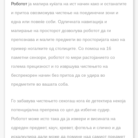
Роботот
ја мапира куќата на ист начин како и останатите
и притоа овозможува чистење на поединечни зони и
една или повеќе соби. Одличната навигација и
мапирање на просторот дозволува роботот да ги
препознава и малите предмети во просторијата како на
пример ногалките од столиците. Со помош на 16
паметни сензори, роботот го мери растојанието со
голема прецизност и го извршува чистењето на
беспрекорен начин без притоа да се удира во
предметите во вашата соба.
Го забавува чистењето секогаш кога ќе детектира некоја
потенцијална препрека со цел да избегне судир.
Роботот може исто така да ја измери и висината на
одреден предмет, кауч, кревет, фотеља и слично и да
искалкулира дали може да помине над самиот предмет