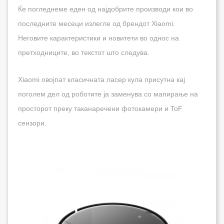
Ќе погледнеме еден од најдобрите производи кои во
последните месеци излегле од брендот Xiaomi.
Неговите карактеристики и новитети во однос на
претходниците, во текстот што следува.
Xiaomi овојпат класичната ласер кула присутна кај
поголем дел од роботите ја заменува со мапирање на
просторот преку таканаречени фотокамери и ToF
сензори.