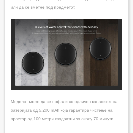
или да се вметне под предметот.
Моделот може да се пофали со одличен капацитет на
батеријата од 5.200 mAh која гарантира чистење на
простор од 100 метри квадратни за околу 70 минути.