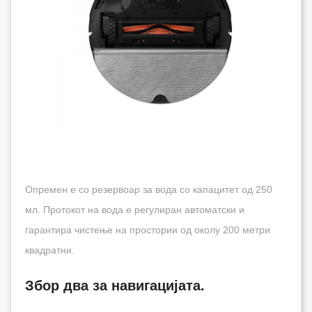
Опремен е со резервоар за вода со капацитет од 250
мл. Протокот на вода е регулиран автоматски и
гарантира чистење на простории од околу 200 метри
квадратни.
Збор два за навигацијата.