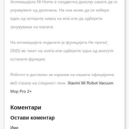
Апликацијата Mi Home е соодветна доколку сакате да го
управувате од далечина. На неа може да се избере
еден од четирите нивоа на моќ или да одберете
зачувување на мапата.
На апликацијата подесете ја функцијата Не пречи(
DND) во текот на ноќта или одберете една од многуте
останати функции.
Роботот е достапен за нарачка на нашата официјална
веб страна на следниот линк
Xiaomi Mi Robot Vacuum
Mop Pro 2+
Коментари
Остави коментар
Име