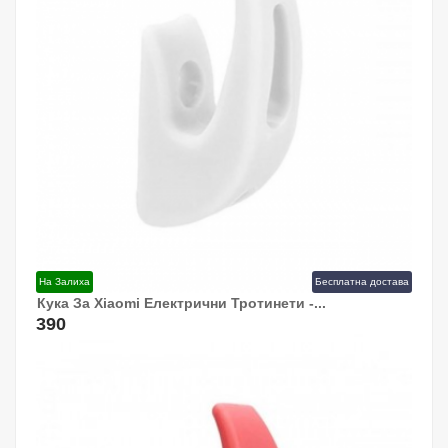
На Залиха
Бесплатна достава
Кука За Xiaomi Електрични Тротинети -...
Додај Во Кошница!
390