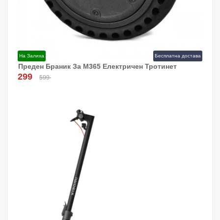
На Залиха
Бесплатна достава
Преден Браник За M365 Електричен Тротинет
Додај Во Кошница!
299
599