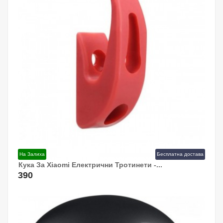
На Залиха
Бесплатна достава
Кука За Xiaomi Електрични Тротинети -...
Додај Во Кошница!
390