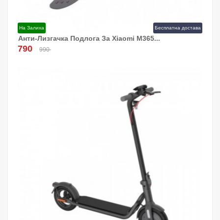
На Залиха
Бесплатна достава
Анти-Лизгачка Подлога За Xiaomi M365...
Додај Во Кошница!
790
990