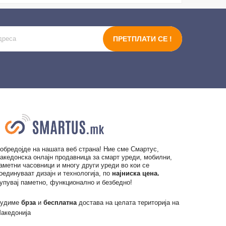
ПРЕТПЛАТИ СЕ !
обредојде на нашата веб страна! Ние сме Смартус,
акедонска онлајн продавница за смарт уреди, мобилни,
аметни часовници и многу други уреди во кои се
оединуваат дизајн и технологија, по
најниска цена.
упувај паметно, функционално и безбедно!
удиме
брза
и
бесплатна
достава на целата територија на
акедонија