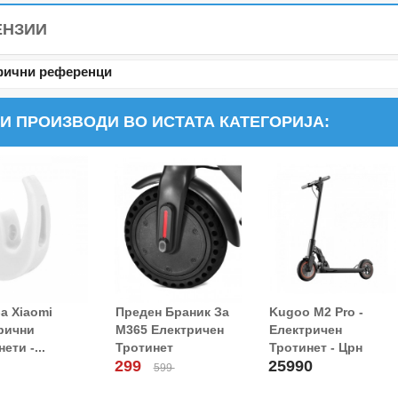
ЕНЗИИ
ични референци
И ПРОИЗВОДИ ВО ИСТАТА КАТЕГОРИЈА:
За Xiaomi
Преден Браник За
Kugoo M2 Pro -
ј Во Кошница!
Додај Во Кошница!
рични
M365 Електричен
Електричен
ети -...
Тротинет
Тротинет - Црн
299
25990
599