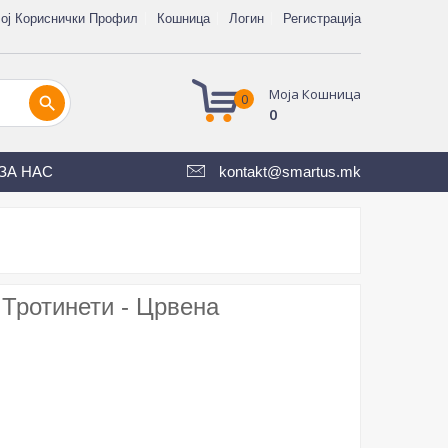
ој Кориснички Профил
Кошница
Логин
Регистрација
Моја Кошница
0
search
0
ЗА НАС
kontakt@smartus.mk
 Тротинети - Црвена