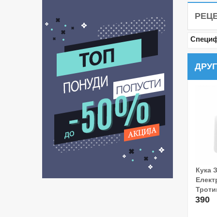
РЕЦ
Специф
ДРУГ
Кука 
Дода
Елект
Тротин
390