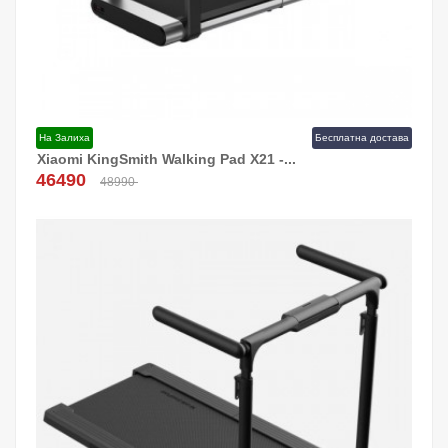
На Залиха
Бесплатна достава
Xiaomi KingSmith Walking Pad X21 -...
Додај Во Кошница!
46490
48990