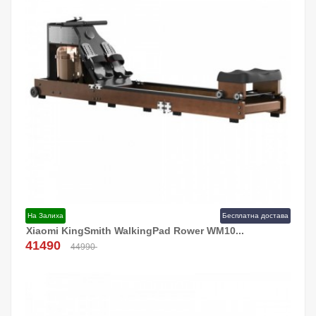
На Залиха
Бесплатна достава
Xiaomi KingSmith WalkingPad Rower WM10...
Додај Во Кошница!
41490
44990