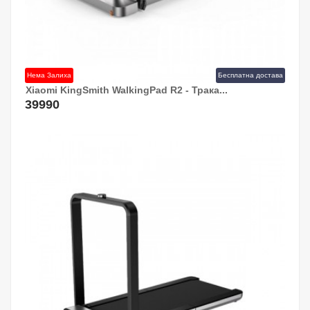
Нема Залиха
Бесплатна достава
Xiaomi KingSmith WalkingPad R2 - Трака...
39990