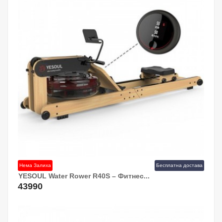
Нема Залиха
Бесплатна достава
YESOUL Water Rower R40S – Фитнес...
43990