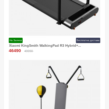
На Залиха
Бесплатна достава
Xiaomi KingSmith WalkingPad R3 Hybrid+...
Додај Во Кошница!
46490
49990