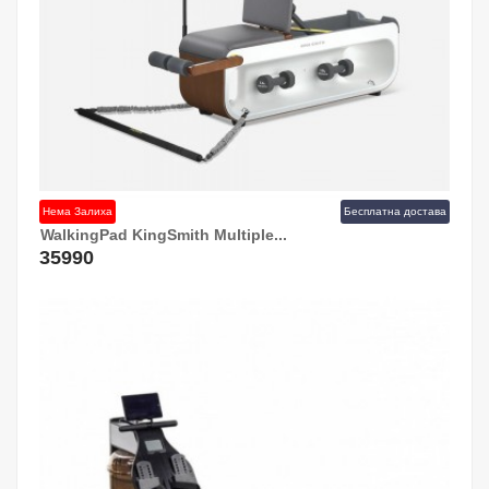
Нема Залиха
Бесплатна достава
WalkingPad KingSmith Multiple...
35990