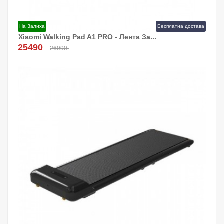
На Залиха
Бесплатна достава
Xiaomi Walking Pad A1 PRO - Лента За...
Додај Во Кошница!
25490
26990