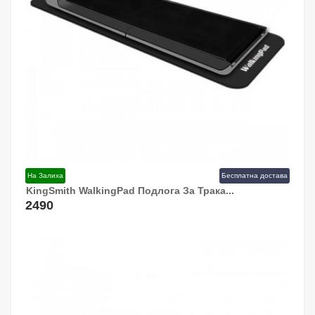
На Залиха
Бесплатна достава
KingSmith WalkingPad Подлога За Трака...
Додај Во Кошница!
2490