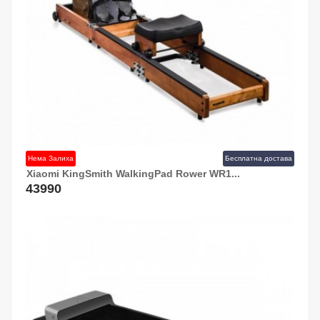
Нема Залиха
Бесплатна достава
Xiaomi KingSmith WalkingPad Rower WR1...
43990