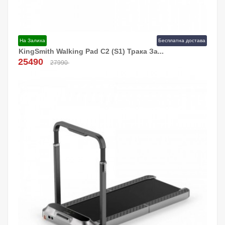
На Залиха
Бесплатна достава
KingSmith Walking Pad C2 (S1) Трака За...
Додај Во Кошница!
25490
27990