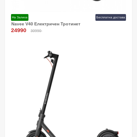
На Залиха
Бесплатна достава
Navee V40 Електричен Тротинет
Додај Во Кошница!
24990
30990