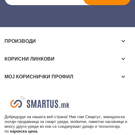
keyboard_arrow_down
ПРОИЗВОДИ
keyboard_arrow_down
КОРИСНИ ЛИНКОВИ
keyboard_arrow_down
МОЈ КОРИСНИЧКИ ПРОФИЛ
Добредојде на нашата веб страна! Ние сме Смартус, македонска
онлајн продавница за смарт уреди, мобилни, паметни часовници и
многу други уреди во кои се соединуваат дизајн и технологија,
по
најниска цена.