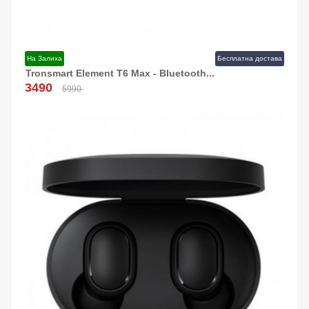
На Залиха
Бесплатна достава
Tronsmart Element T6 Max - Bluetooth...
Додај Во Кошница!
3490
5990