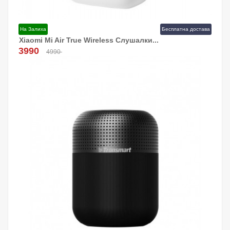
На Залиха
Бесплатна достава
Xiaomi Mi Air True Wireless Слушалки...
Додај Во Кошница!
3990
4990