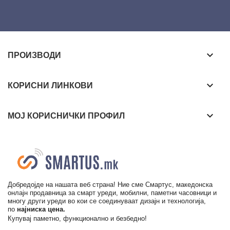
keyboard_arrow_down
ПРОИЗВОДИ
keyboard_arrow_down
КОРИСНИ ЛИНКОВИ
keyboard_arrow_down
МОЈ КОРИСНИЧКИ ПРОФИЛ
Добредојде на нашата веб страна! Ние сме Смартус, македонска
онлајн продавница за смарт уреди, мобилни, паметни часовници и
многу други уреди во кои се соединуваат дизајн и технологија,
по
најниска цена.
Купувај паметно, функционално и безбедно!