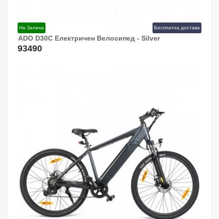
На Залиха
Бесплатна достава
ADO D30C Електричен Велосипед - Silver
Додај Во Кошница!
93490