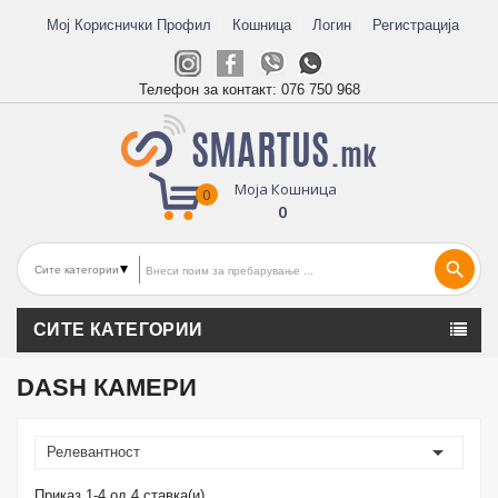
Мој Кориснички Профил
Кошница
Логин
Регистрација
Телефон за контакт:
076 750 968
Моја Кошница
0
0
search
СИТЕ КАТЕГОРИИ
DASH КАМЕРИ

Релевантност
Приказ 1-4 од 4 ставка(и)