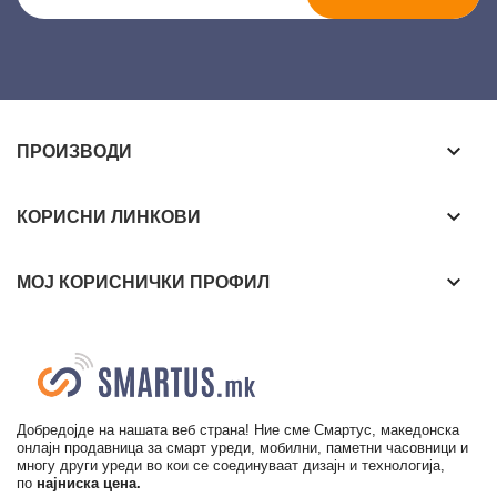
keyboard_arrow_down
ПРОИЗВОДИ
keyboard_arrow_down
КОРИСНИ ЛИНКОВИ
keyboard_arrow_down
МОЈ КОРИСНИЧКИ ПРОФИЛ
Добредојде на нашата веб страна! Ние сме Смартус, македонска
онлајн продавница за смарт уреди, мобилни, паметни часовници и
многу други уреди во кои се соединуваат дизајн и технологија,
по
најниска цена.