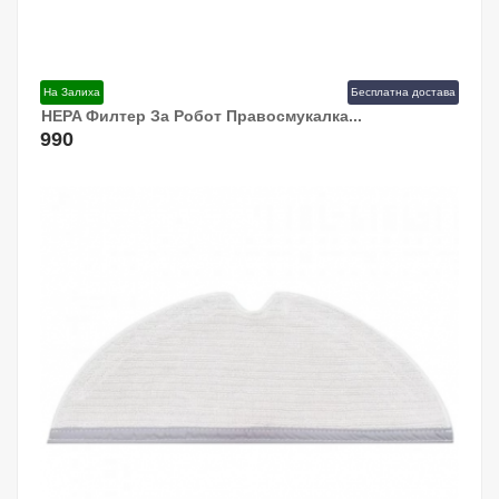
На Залиха
Бесплатна достава
HEPA Филтер За Робот Правосмукалка...
Додај Во Кошница!
990