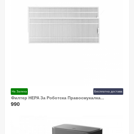
На Залиха
Бесплатна достава
Филтер HEPA За Роботска Правосмукалка...
Додај Во Кошница!
990