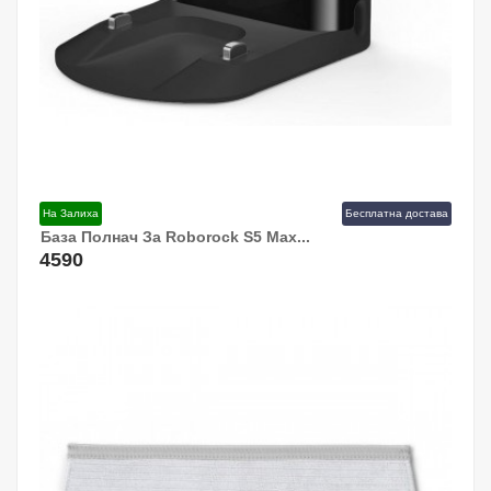
На Залиха
Бесплатна достава
База Полнач За Roborock S5 Max...
Додај Во Кошница!
4590