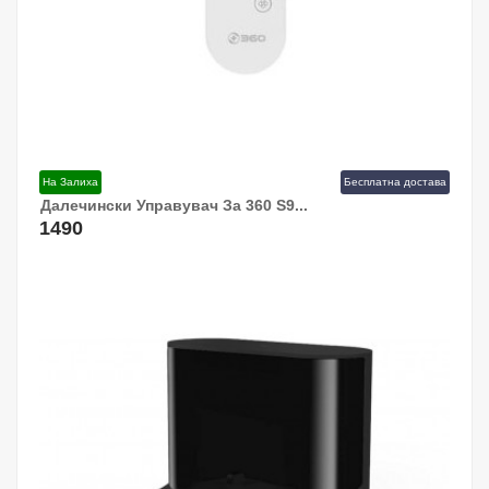
На Залиха
Бесплатна достава
Далечински Управувач За 360 S9...
Додај Во Кошница!
1490