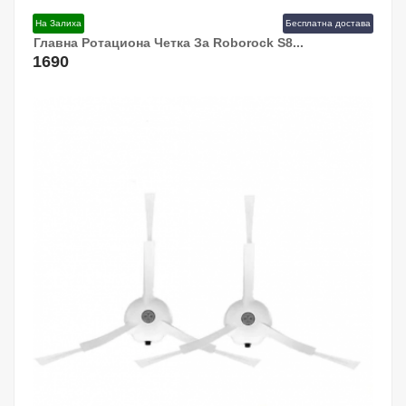
На Залиха
Бесплатна достава
Главна Ротациона Четка За Roborock S8...
Додај Во Кошница!
1690