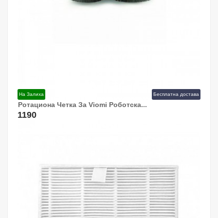
На Залиха
Бесплатна достава
Ротациона Четка За Viomi Роботска...
Додај Во Кошница!
1190