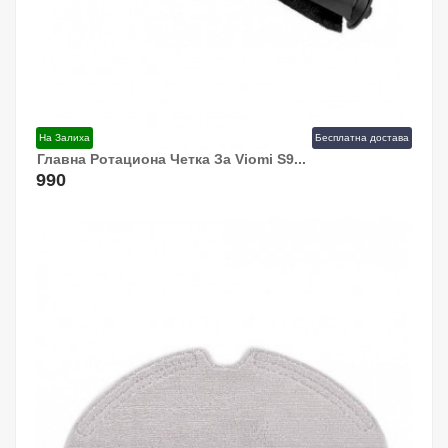
На Залиха
Бесплатна достава
Главна Ротациона Четка За Viomi S9...
Додај Во Кошница!
990