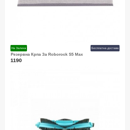
На Залиха
Бесплатна достава
Резервна Крпа За Roborock S5 Max
Додај Во Кошница!
1190