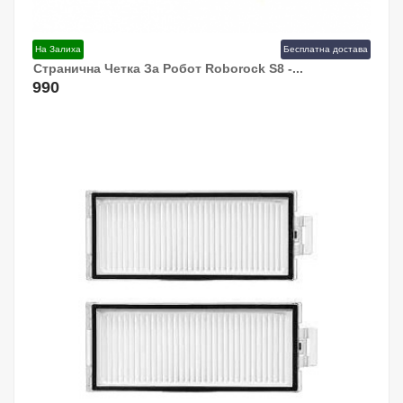
На Залиха
Бесплатна достава
Странична Четка За Робот Roborock S8 -...
Додај Во Кошница!
990