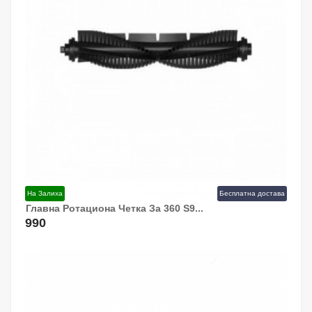
На Залиха
Бесплатна достава
Главна Ротациона Четка За 360 S9...
Додај Во Кошница!
990