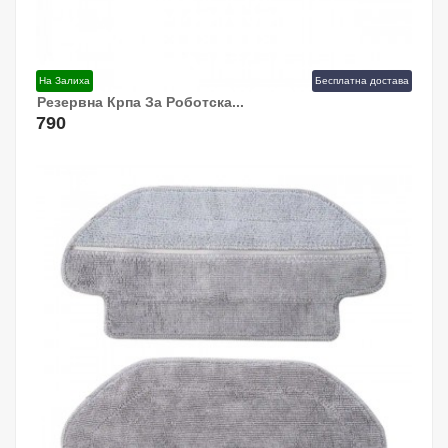
На Залиха
Бесплатна достава
Резервна Крпа За Роботска...
Додај Во Кошница!
790