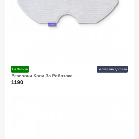
На Залиха
Бесплатна достава
Резервни Крпи За Роботска...
Додај Во Кошница!
1190