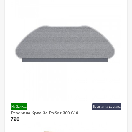
На Залиха
Бесплатна достава
Резервна Крпа За Робот 360 S10
Додај Во Кошница!
790