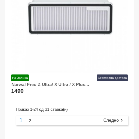
На Залиха
Бесплатна достава
Narwal Freo Z Ultra/ X Ultra / X Plus...
Додај Во Кошница!
1490
Приказ 1-24 од 31 ставка(и)
1
Следно

2