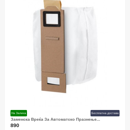
На Залиха
Бесплатна достава
Заменска Вреќа За Автоматско Празнење...
Додај Во Кошница!
890