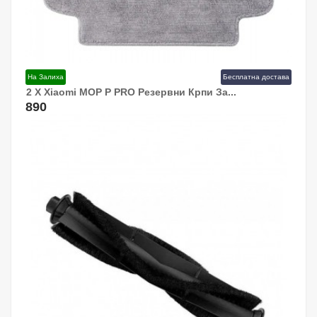
На Залиха
Бесплатна достава
2 Х Xiaomi MOP P PRO Резервни Крпи За...
Додај Во Кошница!
890