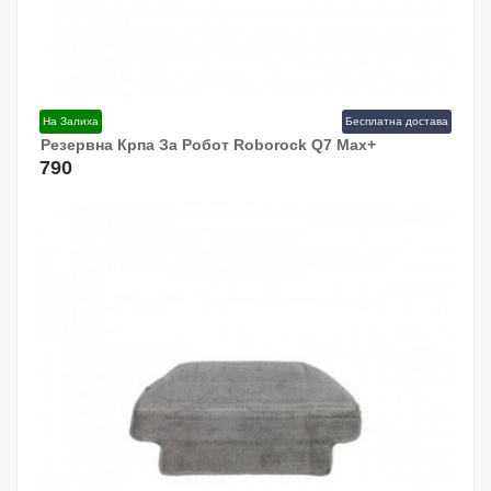
На Залиха
Бесплатна достава
Резервна Крпа За Робот Roborock Q7 Max+
Додај Во Кошница!
790