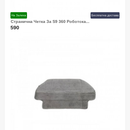
На Залиха
Бесплатна достава
Странична Четка За S9 360 Роботска...
Додај Во Кошница!
590