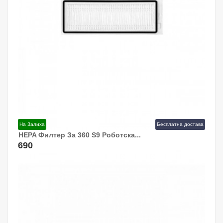
На Залиха
Бесплатна достава
HEPA Филтер За 360 S9 Роботска...
Додај Во Кошница!
690