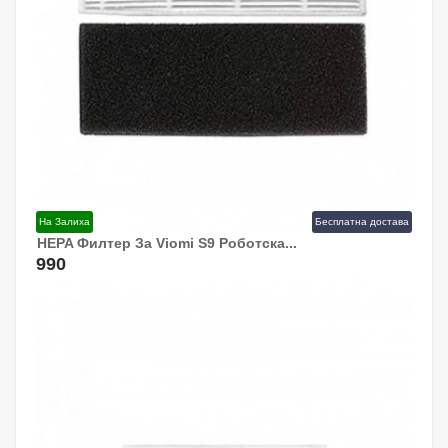
На Залиха
Бесплатна достава
HEPA Филтер За Viomi S9 Роботска...
Додај Во Кошница!
990