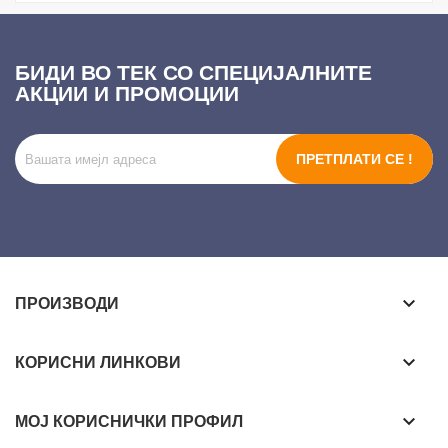
БИДИ ВО ТЕК СО СПЕЦИЈАЛНИТЕ
АКЦИИ И ПРОМОЦИИ
ПРЕТПЛАТИ СЕ !
keyboard_arrow_down
ПРОИЗВОДИ
keyboard_arrow_down
КОРИСНИ ЛИНКОВИ
keyboard_arrow_down
МОЈ КОРИСНИЧКИ ПРОФИЛ