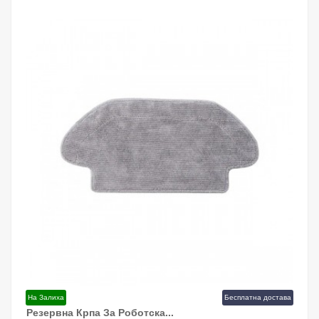
На Залиха
Бесплатна достава
Резервна Крпа За Роботска...
Додај Во Кошница!