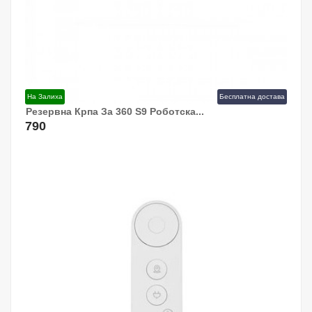
На Залиха
Бесплатна достава
Резервна Крпа За 360 S9 Роботска...
Додај Во Кошница!
790