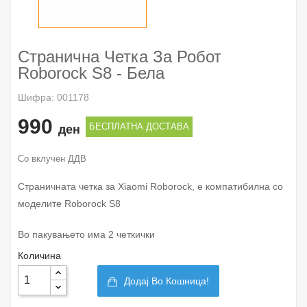
Странична Четка За Робот
Roborock S8 - Бела
Шифра: 001178
990
БЕСПЛАТНА ДОСТАВА
ден
Со вклучен ДДВ
Страничната четка за Xiaomi Roborock, е компатибилна со
моделите Roborock S8
Во пакувањето има 2 четкички
Количина
Додај Во Кошница!