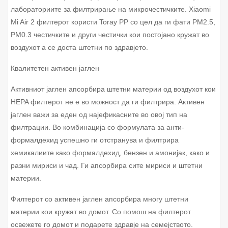
лабораториите за филтрирање на микрочестичките. Xiaomi
Mi Air 2 филтерот користи Toray PP со цел да ги фати PM2.5,
PM0.3 честичките и други честички кои постојано кружат во
воздухот а се доста штетни по здравјето.
Квалитетен активен јаглен
Активниот јаглен апсорбира штетни материи од воздухот кои
HEPA филтерот не е во можност да ги филтрира. Aктивен
јаглен важи за еден од најефикасните во овој тип на
филтрации. Во комбинација со формулата за анти-
формалдехид успешно ги отстранува и филтрира
хемикалиите како формалдехид, бензен и амонијак, како и
разни мириси и чад. Ги апсорбира сите мириси и штетни
материи.
Филтерот со активен јаглен апсорбира многу штетни
материи кои кружат во домот. Со помош на филтерот
освежете го домот и подарете здравје на семејството.