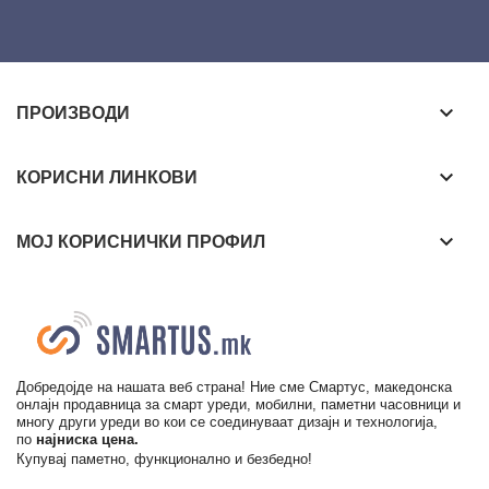
keyboard_arrow_down
ПРОИЗВОДИ
keyboard_arrow_down
КОРИСНИ ЛИНКОВИ
keyboard_arrow_down
МОЈ КОРИСНИЧКИ ПРОФИЛ
Добредојде на нашата веб страна! Ние сме Смартус, македонска
онлајн продавница за смарт уреди, мобилни, паметни часовници и
многу други уреди во кои се соединуваат дизајн и технологија,
по
најниска цена.
Купувај паметно, функционално и безбедно!