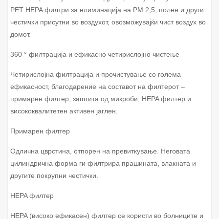
PET HEPA филтри за елиминација на PM 2,5, полен и други
честички присутни во воздухот, овозможувајќи чист воздух во
домот.
360 ° филтрација и ефикасно четирислојно чистење
Четирислојна филтрација и прочистување со голема
ефикасност, благодарение на составот на филтерот –
примарен филтер, заштита од микроби, HEPA филтер и
висококвалитетен активен јаглен.
Примарен филтер
Одлична цврстина, отпорен на превиткување. Неговата
цилиндрична форма ги филтрира прашината, влакната и
другите покрупни честички.
HEPA филтер
HEPA (високо ефикасен) филтер се користи во болниците и