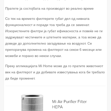
Пратете ја состојбата на производот во реално време
Со тек на времето филтерите губат дел од нивната
функционалност и поради тоа треба да се заменат.
Искористените филтри ја губат ефикасноста и повеќе не ги
задржуваат честичките и штетните материи, а тоа може да
доведе до дополнително загадување на воздухот. Се
препорачува промена на филтерот на секои 6 месеци или
можеби и порано во некои случаи.
Преку апликацијата Mi Home може да го пратите животниот
век на филтерот и да добивате известувања кога би требало
да биде променет.