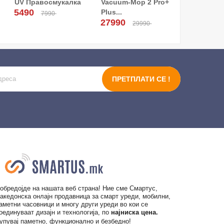
UV Правосмукалка
Vacuum-Mop 2 Pro+
5490
Plus...
7990
27990
29990
ПРЕТПЛАТИ СЕ !
обредојде на нашата веб страна! Ние сме Смартус,
акедонска онлајн продавница за смарт уреди, мобилни,
аметни часовници и многу други уреди во кои се
оединуваат дизајн и технологија, по
најниска цена.
упувај паметно, функционално и безбедно!