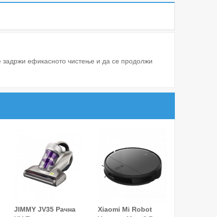
е задржи ефикасното чистење и да се продолжи
JIMMY JV35 Рачна
Xiaomi Mi Robot
Додај Во Кошница!