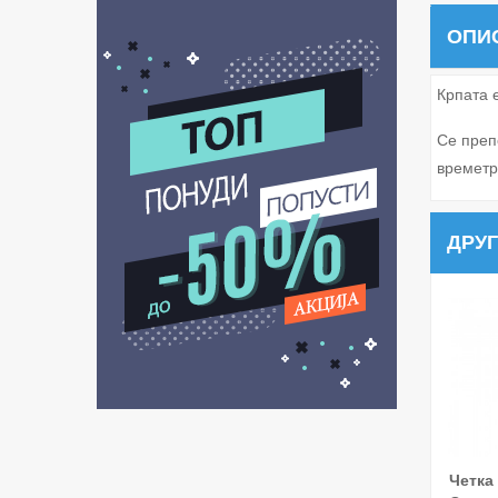
ОПИ
Крпата 
Се преп
времетр
ДРУГ
Четка
Дода