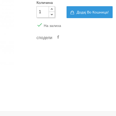
Количина
Додај Во Кошница!

На залиха
сподели