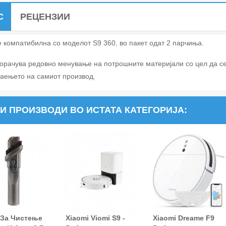
С
РЕЦЕНЗИИ
е компатибилна со моделот S9 360, во пакет одат 2 парчиња.
орачува редовно менување на потрошните материјали со цел да с
аењето на самиот производ.
И ПРОИЗВОДИ ВО ИСТАТА КАТЕГОРИЈА:
 За Чистење
Xiaomi Viomi S9 -
Xiaomi Dreame F9
ј Во Кошница!