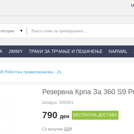
М
А
JIMMY
ТРАКИ ЗА ТРЧАЊЕ И ПЕШАЧЕЊЕ
NARWAL
S9 Роботска правосмукалка - 2x
Резервна Крпа За 360 S9 Р
Шифра: 000301
790
БЕСПЛАТНА ДОСТАВА
ден
Со вклучен ДДВ