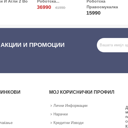
и И Агли 2 Во
Роботска...
Роботска
36990
Правосмукалка
41990
15990
 АКЦИИ И ПРОМОЦИИ
ЛИНКОВИ
МОЈ КОРИСНИЧКИ ПРОФИЛ
Лични Информации
Д
м
Нарачки
п
с
Плаќање
Кредитни Изводи
К