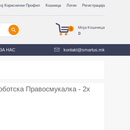
ој Кориснички Профил
Кошница
Логин
Регистрација
Моја Кошница
0
search
0
ЗА НАС
kontakt@smartus.mk
оботска Правосмукалка - 2x