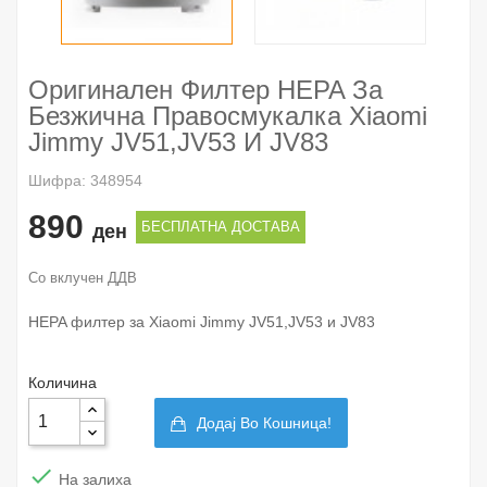
Оригинален Филтер HEPA За
Безжична Правосмукалка Xiaomi
Jimmy JV51,JV53 И JV83
Шифра: 348954
890
БЕСПЛАТНА ДОСТАВА
ден
Со вклучен ДДВ
HEPA филтер за Xiaomi Jimmy JV51,JV53 и JV83
Количина
Додај Во Кошница!

На залиха