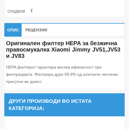
сподели
ОПИС
РЕЦЕНЗИИ
Оригинален филтер HEPA за безжична
правосмукалка Xiaomi Jimmy JV51,JV53
и JV83
HEPA филтерот гарантира висока ефикасност при
филтрацијата. Филтрира дури 99,9% од штетните честички
присутни во домот.
ДРУГИ ПРОИЗВОДИ ВО ИСТАТА
КАТЕГОРИЈА: