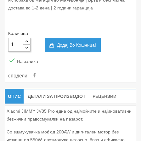
достава во 1-2 дена | 2 години гаранција
Количина
Додај Во Кошница!

На залиха
сподели
ОПИС
ДЕТАЛИ ЗА ПРОИЗВОДОТ
РЕЦЕНЗИИ
Xiaomi JIMMY JV85 Pro една од најмоќните и најиновативни
безжични правосмукалки на пазарот.
Со вшмукувачка моќ од 200AW и дигитален мотор без
четкици од 550W, овозможува целосно, брзо и ефикасно