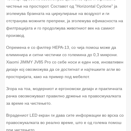
чистење на просторот. Составот од "Horizontal Cyclone" ја
зголемува брзината на циркулирање на воздухот и ги
отстранува можните препреки, ја зголемува ефикасноста на
филтрацијата и го продолжува животниот век на самиот
производ.
Опремена е со филтер HEPA-13, со чија помош може да
елиминира и ситни честички со големина до 0,3 микрони.
Xiaomi JIMMY JV85 Pro со себе носи и еден нов, иновативен
дизајн кој овозможува да се достигнат и најтешките агли во
просторијата, како на пример под мебелот.
Згора на тоа, модерниот и ергономски дизајн и практичната
рачка овозможуваат правилно држење на правосмукалката
за време на чистењето.
Вградениот LED екран ги дава сите информации во врска со
правосмукалката во реално време, што е од голема помош
при чистењето.