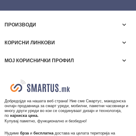
keyboard_arrow_down
ПРОИЗВОДИ
keyboard_arrow_down
КОРИСНИ ЛИНКОВИ
keyboard_arrow_down
МОЈ КОРИСНИЧКИ ПРОФИЛ
Добредојде на нашата веб страна! Ние сме Смартус, македонска
онлајн продавница за смарт уреди, мобилни, паметни часовници и
многу други уреди во кои се соединуваат дизајн и технологија,
по
најниска цена.
Купувај паметно, функционално и безбедно!
Нудиме
брза
и
бесплатна
достава на целата територија на