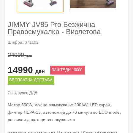
JIMMY JV85 Pro Безжична
Правосмукалка - Виолетова
Шифра: 371162
24990
ден
14990
ЗАШТЕДИ 10000
ден
БЕСПЛАТНА ДОСТАВА
Со вклучен ДДВ
Мотор 550W, моќ на вшмукување 200AW, LED екран,
филтер HEPA-13, автономија до 70 минути во ECO mode,
различни додатоци во пакувањето
Испорака од магацин во Македонија | Брза и бесплатна