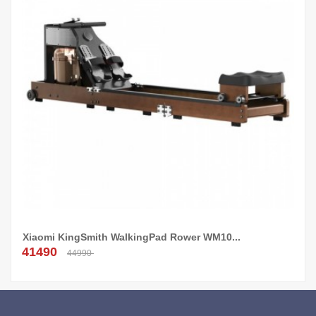
Xiaomi KingSmith WalkingPad Rower WM10...
Додај Во Кошница!
41490
44990