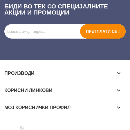
БИДИ ВО ТЕК СО СПЕЦИЈАЛНИТЕ
АКЦИИ И ПРОМОЦИИ
ПРЕТПЛАТИ СЕ !
keyboard_arrow_down
ПРОИЗВОДИ
keyboard_arrow_down
КОРИСНИ ЛИНКОВИ
keyboard_arrow_down
МОЈ КОРИСНИЧКИ ПРОФИЛ