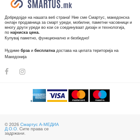
Добредојде на нашата веб страна! Ние сме Смартус, македонска
онлајн продавница за смарт уреди, мобилни, паметни часовници и
многу други уреди во кои се соединуваат дизајн и технологија,
по
најниска цена.
Купувај паметно, функционално и безбедно!
Нудиме
брза
и
бесплатна
достава на целата територија на
Македонија
© 2026
Смартус А-МЕДИА
Д.О.О.
Сите права се
задржани.