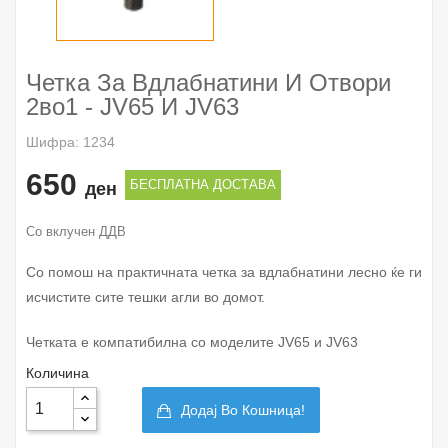
Четка За Вдлабнатини И Отвори
2во1 - JV65 И JV63
Шифра: 1234
650
БЕСПЛАТНА ДОСТАВА
ден
Со вклучен ДДВ
Со помош на практичната четка за вдлабнатини лесно ќе ги
исчистите сите тешки агли во домот.
Четката е компатибилна со моделите JV65 и JV63
Количина
Додај Во Кошница!