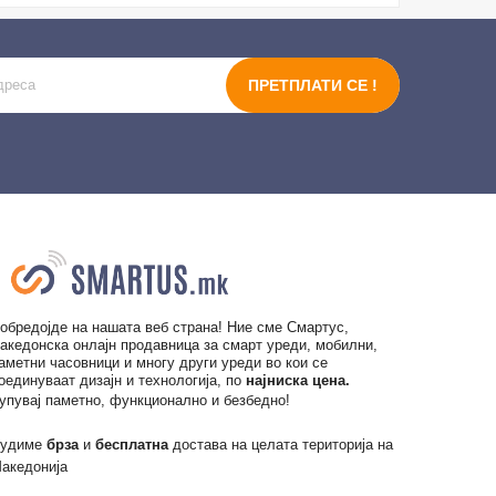
ПРЕТПЛАТИ СЕ !
обредојде на нашата веб страна! Ние сме Смартус,
акедонска онлајн продавница за смарт уреди, мобилни,
аметни часовници и многу други уреди во кои се
оединуваат дизајн и технологија, по
најниска цена.
упувај паметно, функционално и безбедно!
удиме
брза
и
бесплатна
достава на целата територија на
акедонија