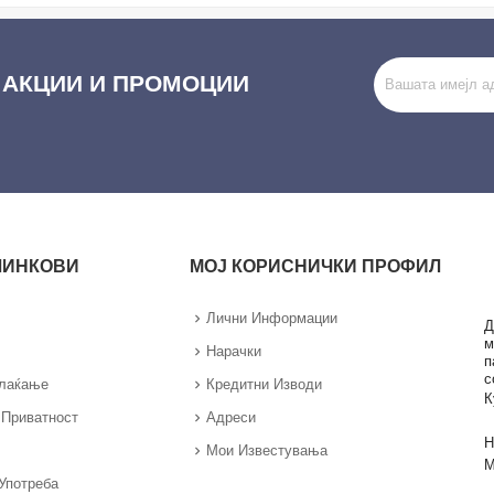
 АКЦИИ И ПРОМОЦИИ
ЛИНКОВИ
МОЈ КОРИСНИЧКИ ПРОФИЛ
Лични Информации
Д
м
Нарачки
п
с
Плаќање
Кредитни Изводи
К
 Приватност
Адреси
Н
Мои Известувања
М
Употреба