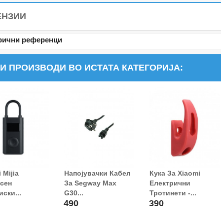
ЕНЗИИ
ични референци
И ПРОИЗВОДИ ВО ИСТАТА КАТЕГОРИЈА:
 Mijia
Напојувачки Кабел
Кука За Xiaomi
Додај Во Кошница!
сен
За Segway Max
Електрични
ски...
G30...
Тротинети -...
490
390