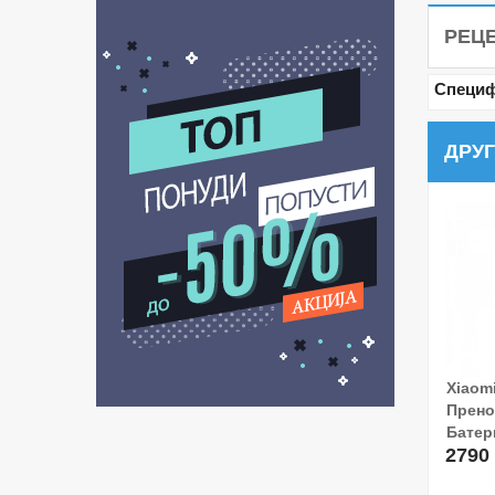
РЕЦ
Специф
ДРУГ
Xiaomi
Прено
Батери
2790