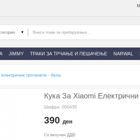
М
А
JIMMY
ТРАКИ ЗА ТРЧАЊЕ И ПЕШАЧЕЊЕ
NARWAL
i електрични тротинети - бела
Кука За Xiaomi Електрични
Шифра: 000439
390
ден
Со вклучен ДДВ