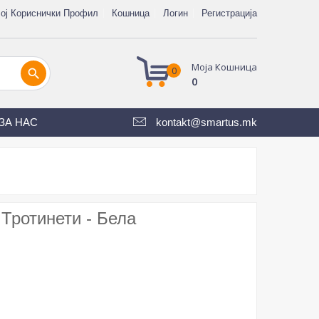
ој Кориснички Профил
Кошница
Логин
Регистрација
Моја Кошница
0
search
0
ЗА НАС
kontakt@smartus.mk
 Тротинети - Бела