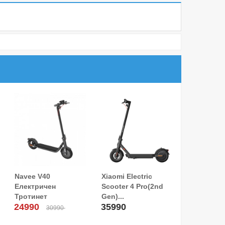
Navee V40
Xiaomi Electric
Додај Во Кошница!
Електричен
Scooter 4 Pro(2nd
Тротинет
Gen)...
24990
35990
30990