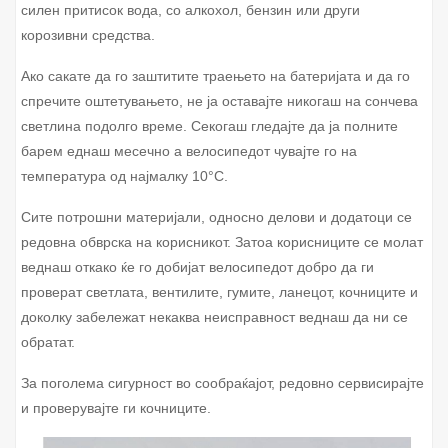
силен притисок вода, со алкохол, бензин или други
корозивни средства.
Ако сакате да го заштитите траењето на батеријата и да го
спречите оштетувањето, не ја оставајте никогаш на сончева
светлина подолго време. Секогаш гледајте да ја полните
барем еднаш месечно а велосипедот чувајте го на
температура од најмалку 10°C.
Сите потрошни материјали, односно делови и додатоци се
редовна обврска на корисникот. Затоа корисниците се молат
веднаш откако ќе го добијат велосипедот добро да ги
проверат светлата, вентилите, гумите, ланецот, кочниците и
доколку забележат некаква неисправност веднаш да ни се
обратат.
За поголема сигурност во сообраќајот, редовно сервисирајте
и проверувајте ги кочниците.