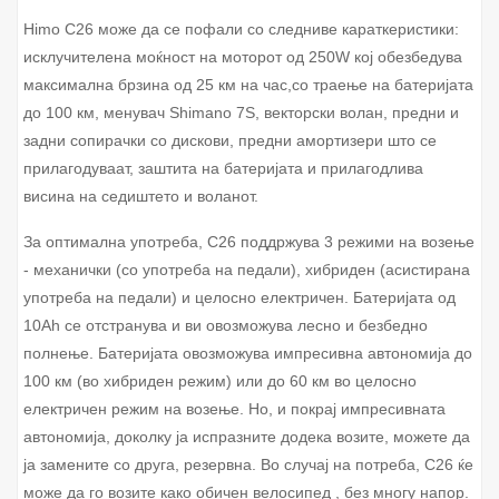
Himo C26 може да се пофали со следниве караткеристики:
исклучителена моќност на моторот од 250W кој обезбедува
максимална брзина од 25 км на час,со траење на батеријата
до 100 км, менувач Shimano 7S, векторски волан, предни и
задни сопирачки со дискови, предни амортизери што се
прилагодуваат, заштита на батеријата и прилагодлива
висина на седиштето и воланот.
За оптимална употреба, C26 поддржува 3 режими на возење
- механички (со употреба на педали), хибриден (асистирана
употреба на педали) и целосно електричен. Батеријата од
10Аh се отстранува и ви овозможува лесно и безбедно
полнење. Батеријата овозможува импресивна автономија до
100 км (во хибриден режим) или до 60 км во целосно
електричен режим на возење. Но, и покрај импресивната
автономија, доколку ја испразните додека возите, можете да
ја замените со друга, резервна. Во случај на потреба, C26 ќе
може да го возите како обичен велосипед , без многу напор.