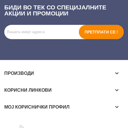
БИДИ ВО ТЕК СО СПЕЦИЈАЛНИТЕ
АКЦИИ И ПРОМОЦИИ
ПРЕТПЛАТИ СЕ !
keyboard_arrow_down
ПРОИЗВОДИ
keyboard_arrow_down
КОРИСНИ ЛИНКОВИ
keyboard_arrow_down
МОЈ КОРИСНИЧКИ ПРОФИЛ