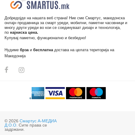
Добредојде на нашата веб страна! Ние сме Смартус, македонска
онлајн продавница за смарт уреди, мобилни, паметни часовници и
многу други уреди во кои се соединуваат дизајн и технологија,
по
најниска цена.
Купувај паметно, функционално и безбедно!
Нудиме
брза
и
бесплатна
достава на целата територија на
Македонија
© 2026
Смартус А-МЕДИА
Д.О.О.
Сите права се
задржани.