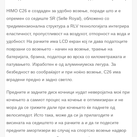
HIMO C26 е создаден за удобно возење, поради што и е
опремен со седиште SR (Selle Royal), обложено со
тридимензионална структура а RLV технологијата интегрира
еластичност, пропустливост на воздухот, отпорност на вода и
удобност. На рачките има LCD екран кој ги дава податоците
поврзани со возењето - начин на возење, траење на
батеријата, брзина, податоци во врска со километражата и
патувањето. Изработен е од алуминиумска легура. За
безбедност во сообраќајот и при ноќно возење, C26 има
вградени предно и задно светло.
Предните и задните диск кочници нудат неверојатна моќ при
кочењето а самиот процес на кочење е оптимизиран и не
мора да се грижите дали при кочењето ќе паднете од
велосипедот. Исто така, може да си ја прилагодите и
висината на седиштето и на рачките а и да ги подесите
предните амортизери во случај на спортско возење надвор