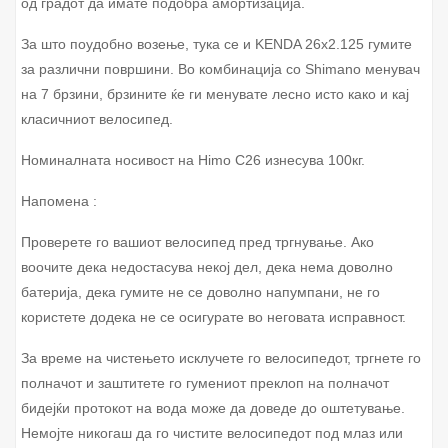
од градот да имате подобра амортизација.
За што поудобно возење, тука се и KENDA 26x2.125 гумите
за различни површини. Во комбинација со Shimano менувач
на 7 брзини, брзините ќе ги менувате лесно исто како и кај
класичниот велосипед.
Номиналната носивост на Himo C26 изнесува 100кг.
Напомена :
Проверете го вашиот велосипед пред тргнување. Ако
воочите дека недостасува некој дел, дека нема доволно
батерија, дека гумите не се доволно напумпани, не го
користете додека не се осигурате во неговата исправност.
За време на чистењето исклучете го велосипедот, тргнете го
полначот и заштитете го гумениот преклоп на полначот
бидејќи протокот на вода може да доведе до оштетување.
Немојте никогаш да го чистите велосипедот под млаз или