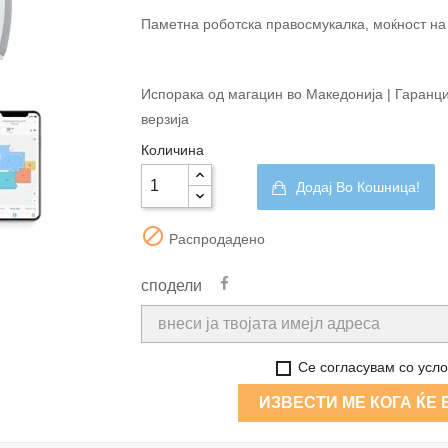
Паметна роботска правосмукалка, моќност н
Испорака од магацин во Македонија | Гаранциј
верзија
Количина
Додај Во Кошница!

Распродадено
сподели
Се согласувам со усло
ИЗВЕСТИ МЕ КОГА ЌЕ