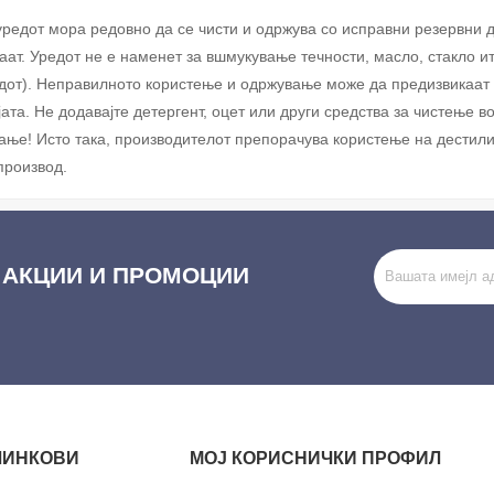
уредот мора редовно да се чисти и одржува со исправни резервни д
аат. Уредот не е наменет за вшмукување течности, масло, стакло ит
дот). Неправилното користење и одржување може да предизвикаат 
јата. Не додавајте детергент, оцет или други средства за чистење в
ање! Исто така, производителот препорачува користење на дестил
производ.
 АКЦИИ И ПРОМОЦИИ
ЛИНКОВИ
МОЈ КОРИСНИЧКИ ПРОФИЛ