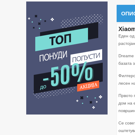
ОПИ
Xiaom
Еден од
растоја
Dreame 
базата 
Филтеро
лесен н
Првото 
дом на 
површин
Се сове
оштетув