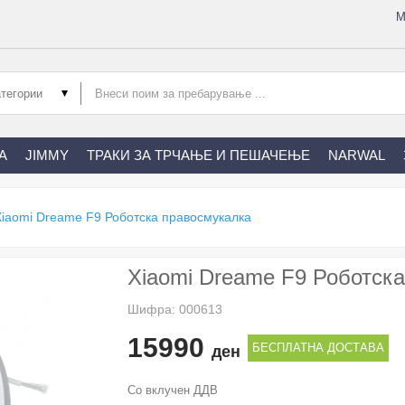
М
А
JIMMY
ТРАКИ ЗА ТРЧАЊЕ И ПЕШАЧЕЊЕ
NARWAL
Xiaomi Dreame F9 Роботска правосмукалка
Xiaomi Dreame F9 Роботск
Шифра: 000613
15990
БЕСПЛАТНА ДОСТАВА
ден
Со вклучен ДДВ