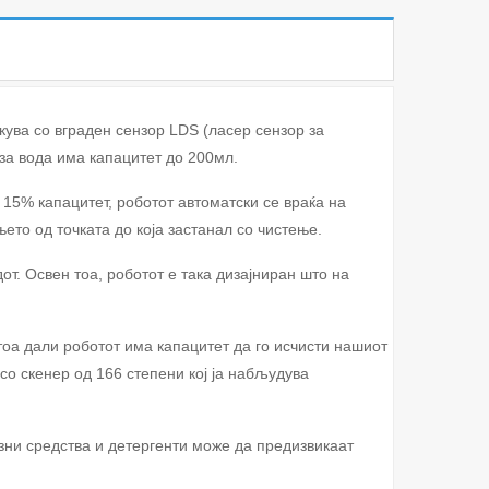
кува со вграден сензор LDS (ласер сензор за
 за вода има капацитет до 200мл.
15% капацитет, роботот автоматски се враќа на
ето од точката до која застанал со чистење.
т. Освен тоа, роботот е така дизајниран што на
тоа дали роботот има капацитет да го исчисти нашиот
со скенер од 166 степени кој ја набљудува
зни средства и детергенти може да предизвикаат