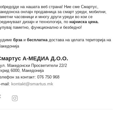
обредојде на нашата веб страна! Ние сме Смартус,
акедонска онлајн продавница за смарт уреди, мобилни,
аметни часовници и многу други уреди во кои се
оединуваат дизајн и технологија, по
најниска цена.
упувај паметно, функционално и безбедно!
удиме
брза
и
бесплатна
достава на целата територија на
акедонија
Смартус А-МЕДИА Д.О.О.
ул. Македонски Просветители 22/2
хрид 6000, Македонија
елефон за контакт: 076 750 968
kontakt@smartus.mk
-mail: