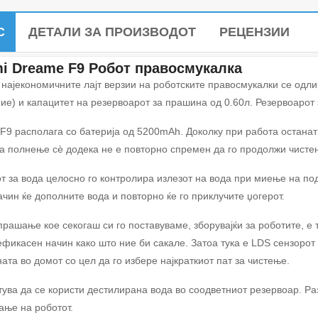
С
ДЕТАЛИ ЗА ПРОИЗВОДОТ
РЕЦЕНЗИИ
i Dreame F9 Робот правосмукалка
 најекономичните лајт верзии на роботските правосмукалки се одли
ние) и капацитет на резервоарот за прашина од 0.60л. Резервоарот
F9 располага со батерија од 5200mAh. Доколку при работа останат 
за полнење сѐ додека не е повторно спремен да го продолжи чистењ
т за вода целосно го контролира излезот на вода при миење на подо
ачин ќе дополните вода и повторно ќе го приклучите џогерот.
прашање кое секогаш си го поставуваме, зборувајќи за роботите, е 
ефикасен начин како што ние би сакале. Затоа тука е LDS сензорот 
ата во домот со цел да го избере најкраткиот пат за чистење.
тува да се користи дестилирана вода во соодветниот резервоар. Ра
ање на роботот.