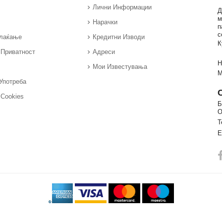
Лични Информации
Д
м
Нарачки
п
с
Плаќање
Кредитни Изводи
К
 Приватност
Адреси
Н
Мои Известувања
М
Употреба
 Cookies
Б
О
Т
E