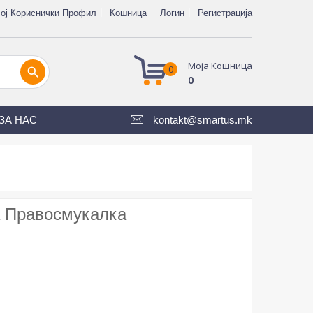
ој Кориснички Профил
Кошница
Логин
Регистрација
Моја Кошница
0
search
0
ЗА НАС
kontakt@smartus.mk
а Правосмукалка