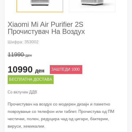
Xiaomi Mi Air Purifier 2S
Прочистувач На Воздух
Шифра: 353002
11990
ден
10990
ЗАШТЕДИ 1000
ден
БЕСПЛАТНА ДОСТАВА
Со вклучен ДДВ
Прочистувач на воздух со модерен дизајн и паметно
поврзување со телефон или таблет. Прочистува од ПМ
честички, полен, редуцира чад од цигари, бактерии,
вируси, хемикалии.