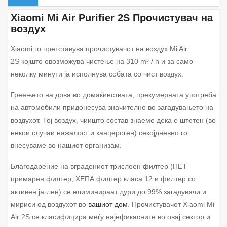
Xiaomi Mi Air Purifier 2S Прочистувач на
воздух
Xiaomi го претставува прочистувачот на воздух
Mi Air
2S
којшто овозможува чистење на
310 m³ / h
и за само
неколку минути ја исполнува собата со чист воздух.
Греењето на дрва во домаќинствата, прекумерната употреба
на автомобили придонесува значително во загадувањето на
воздухот. Тој воздух, чиишто состав знаеме дека е штетен (во
некои случаи нажалост и канцероген) секојдневно го
внесуваме во нашиот организам.
Благодарение на
вградениот трислоен филтер
(ПЕТ
примарен филтер, ХЕПА филтер класа 12 и филтер со
активен јаглен)
се елиминираат дури до 99% загадувачи и
мириси од воздухот
во
вашиот дом
. Прочистувачот Xiaomi Mi
Air 2S се класифицира меѓу најефикасните во овај сектор и