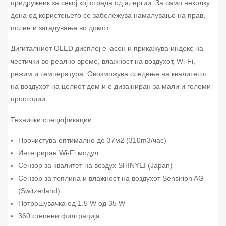
придружник за секој кој страда од алергии
. За само неколку
дена од користењето се забележува намалување на прав,
полен и загадување во домот.
Дигиталниот OLED дисплеј е јасен и прикажува индекс на
честички во реално време, влажност на воздухот, Wi-Fi,
режим и температура. Овозможува следење на квалитетот
на воздухот на целиот дом и е дизајниран за мали и големи
простории.
Технички спецификации:
Прочистува оптимално до 37м2 (310m3/час)
Интегриран Wi-Fi модул
Сензор за квалитет на воздух SHINYEI (Japan)
Сензор за топлина и влажност на воздухот Sensirion AG
(Switzerland)
Потрошувачка од 1.5 W од 35 W
360 степени филтрација