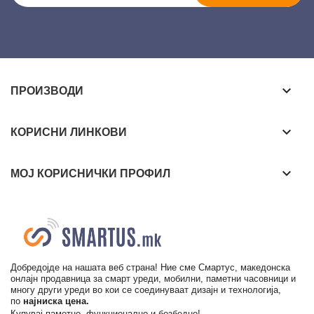
keyboard_arrow_down
ПРОИЗВОДИ
keyboard_arrow_down
КОРИСНИ ЛИНКОВИ
keyboard_arrow_down
МОЈ КОРИСНИЧКИ ПРОФИЛ
Добредојде на нашата веб страна! Ние сме Смартус, македонска
онлајн продавница за смарт уреди, мобилни, паметни часовници и
многу други уреди во кои се соединуваат дизајн и технологија,
по
најниска цена.
Купувај паметно, функционално и безбедно!