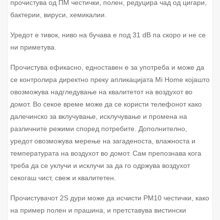
прочистува од ПМ честички, полен, редуцира чад од цигари,
бактерии, вируси, хемикалии.
Уредот е тивок,
ниво на бучава е под 31 dB
па скоро и не се
ни приметува.
Прочистува ефикасно, едноставен е за употреба и може да
се контролира директно преку апликацијата Mi Home којашто
овозможува надгледување на квалитетот на воздухот во
домот. Во секое време може да се користи телефонот како
далечинско за вклучување, исклучување и промена на
различните режими според потребите. Дополнително,
уредот овозможува мерење на загаденоста, влажноста и
температурата на воздухот во домот. Сам препознава кога
треба да се уклучи и исклучи за да го одржува воздухот
секогаш чист, свеж и квалитетен.
Прочистувачот 2S дури може да исчисти PM10 честички, како
на пример полен и прашина, и претставува
вистински