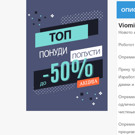
ОПИ
Viomi
Новото 
Роботот
Опремен
Преку т
Изработ
дамки и
Опремен
одлично
чистење
Опремен
прецизе