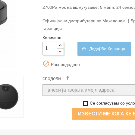
2700Pa моќ на вшмукување, 5 мапи, 24 сензо
Официјални дистрибутери во Македонија | Брз
гаранција
Количина
Додај Во Кошница!

Распродадено
сподели
Се согласувам со усло
ИЗВЕСТИ МЕ КОГА ЌЕ