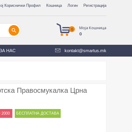
ој Кориснички Профил
Кошница
Логин
Регистрација
Моја Кошница
0
search
0
ЗА НАС
kontakt@smartus.mk
отска Правосмукалка Црна
 2000
БЕСПЛАТНА ДОСТАВА