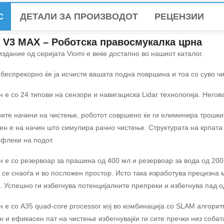
С
ДЕТАЛИ ЗА ПРОИЗВОДОТ
РЕЦЕНЗИИ
 V3 MAX – Роботска правосмукалка црна
издание од серијата Viomi е веќе достапно во нашиот каталог.
 беспрекорно ќе ја исчисти вашата подна површина и тоа со суво 
 е со 24 типови на сензори и навигациска Lidar технологија. Него
рите начини на чистење, роботот совршено ќе ги елиминира трошките
ен е на начин што симулира рачно чистење. Структурата на крпата
 флеки на подот.
 е со резервоар за прашина од 400 мл и резервоар за вода од 200м
 се снаоѓа и во посложен простор. Исто така изработува прецизна м
. Успешно ги избегнува потенцијалните препреки и избегнува пад 
 е со А35 quad-core processor кој во комбинација со SLAM алгори
н и ефикасен пат на чистење избегнувајќи ги сите пречки низ собат