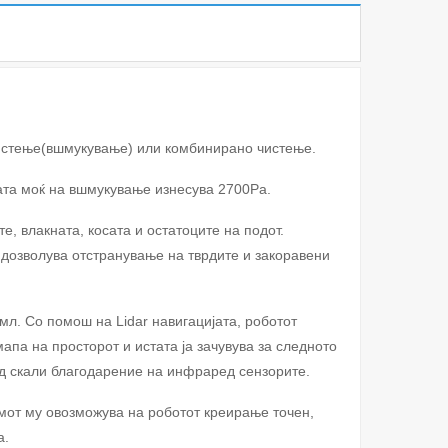
чистење(вшмукување) или комбинирано чистење.
вата моќ на вшмукување изнесува 2700Pa.
, влакната, косата и остатоците на подот.
 дозволува отстранување на тврдите и закоравени
л. Со помош на Lidar навигацијата, роботот
апа на просторот и истата ја зачувува за следното
од скали благодарение на инфраред сензорите.
тмот му овозможува на роботот креирање точен,
а.