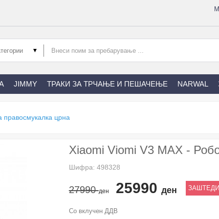
М
А
JIMMY
ТРАКИ ЗА ТРЧАЊЕ И ПЕШАЧЕЊЕ
NARWAL
ка правосмукалка црна
Xiaomi Viomi V3 MAX - Роб
Шифра: 498328
25990
27990
ЗАШТЕДИ
ден
ден
Со вклучен ДДВ