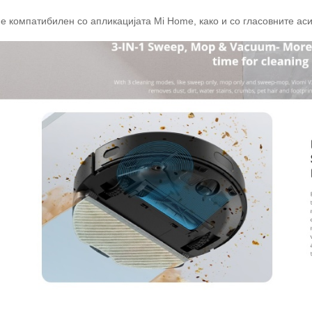
е компатибилен со апликацијата Mi Home, како и со гласовните асис