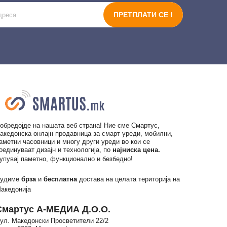
ПРЕТПЛАТИ СЕ !
обредојде на нашата веб страна! Ние сме Смартус,
акедонска онлајн продавница за смарт уреди, мобилни,
аметни часовници и многу други уреди во кои се
оединуваат дизајн и технологија, по
најниска цена.
упувај паметно, функционално и безбедно!
удиме
брза
и
бесплатна
достава на целата територија на
акедонија
Смартус А-МЕДИА Д.О.О.
ул. Македонски Просветители 22/2