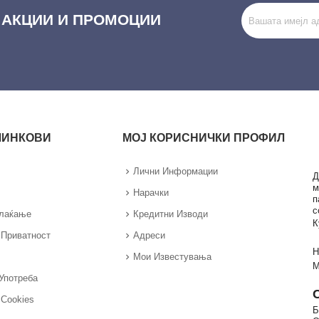
 АКЦИИ И ПРОМОЦИИ
ЛИНКОВИ
МОЈ КОРИСНИЧКИ ПРОФИЛ
Лични Информации
Д
м
Нарачки
п
с
Плаќање
Кредитни Изводи
К
 Приватност
Адреси
Н
Мои Известувања
М
Употреба
 Cookies
Б