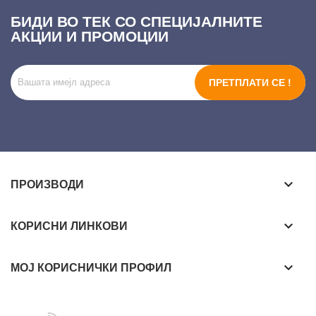
БИДИ ВО ТЕК СО СПЕЦИЈАЛНИТЕ
АКЦИИ И ПРОМОЦИИ
ПРЕТПЛАТИ СЕ !
keyboard_arrow_down
ПРОИЗВОДИ
keyboard_arrow_down
КОРИСНИ ЛИНКОВИ
keyboard_arrow_down
МОЈ КОРИСНИЧКИ ПРОФИЛ