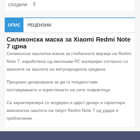
сподели
ОПИС
РЕЦЕНЗИИ
Силиконска маска за Xiaomi Redmi Note
7 црна
Силиконска заштитна маска за глобалната верзија на Redmi
Note 7, изработена од еколошки PC материјал согласно со
законите за заштита на меѓународната средина.
Прецизно дизајнирана за да го поедностави
поставувањето и користењето на сите поврзетоци.
Се карактеризира со модерен и цврст дизајн и гарантира
максмална заштита на твојот Redmi Note 7 од удари и
гребнатинки.