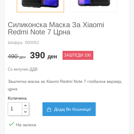
Силиконска Маска За Xiaomi
Redmi Note 7 Црна
Шифра: 000052
390
490
ЗАШТЕДИ 100
ден
ден
Со вклучен ДДВ
Заштитна маска за Xiaomi Redmi Note 7 глобална верзија,
црна
Количина
Додај Во Кошница!

На залиха