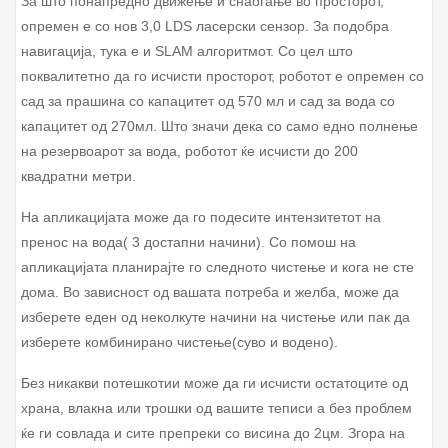
За што понапредно движење и снаоѓање во просторот,
опремен е со нов 3,0 LDS ласерски сензор. За подобра
навигација, тука е и SLAM алгоритмот. Со цел што
поквалитетно да го исчисти просторот, роботот е опремен со
сад за прашина со капацитет од 570 мл и сад за вода со
капацитет од 270мл. Што значи дека со само едно полнење
на резервоарот за вода, роботот ќе исчисти до 200
квадратни метри.
На апликацијата може да го подесите интензитетот на
пренос на вода( 3 достапни начини). Со помош на
апликацијата планирајте го следното чистење и кога не сте
дома. Во зависност од вашата потреба и желба, може да
изберете еден од неколкуте начини на чистење или пак да
изберете комбинирано чистење(суво и водено).
Без никакви потешкотии може да ги исчисти остатоците од
храна, влакна или трошки од вашите теписи а без проблем
ќе ги совлада и сите препреки со висина до 2цм. Згора на