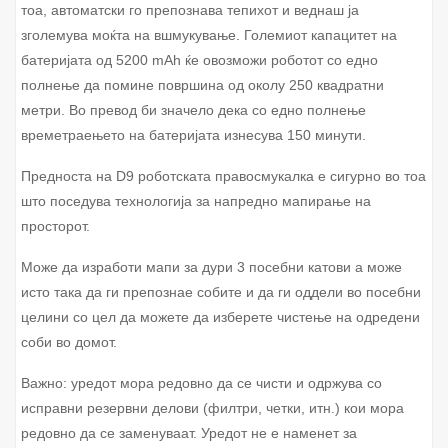
тоа, автоматски го препознава тепихот и веднаш ја
зголемува моќта на вшмукување. Големиот капацитет на
батеријата од 5200 mAh ќе овозможи роботот со едно
полнење да помине површина од околу 250 квадратни
метри. Во превод би значело дека со едно полнење
времетраењето на батеријата изнесува 150 минути.
Предноста на D9 роботската правосмукалка е сигурно во тоа
што поседува технологија за напредно мапирање на
просторот.
Може да изработи мапи за дури 3 посебни катови а може
исто така да ги препознае собите и да ги оддели во посебни
целини со цел да можете да изберете чистење на одредени
соби во домот.
Важно: уредот мора редовно да се чисти и одржува со
исправни резервни делови (филтри, четки, итн.) кои мора
редовно да се заменуваат. Уредот не е наменет за