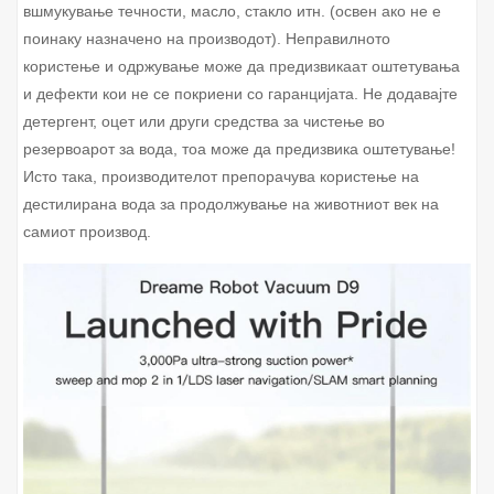
вшмукување течности, масло, стакло итн. (освен ако не е
поинаку назначено на производот). Неправилното
користење и одржување може да предизвикаат оштетувања
и дефекти кои не се покриени со гаранцијата. Не додавајте
детергент, оцет или други средства за чистење во
резервоарот за вода, тоа може да предизвика оштетување!
Исто така, производителот препорачува користење на
дестилирана вода за продолжување на животниот век на
самиот производ.