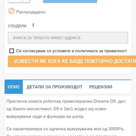

Распродадено
сподели
Се согласувам со условите и политиката за приватност
ИЗВЕСТИ МЕ КОГА ЌЕ БИДЕ ПОВТОРНО ДОСТАП
ОПИС
ДЕТАЛИ ЗА ПРОИЗВОДОТ
РЕЦЕНЗИИ
Пристигна новата роботска правосмукалка Dreame D9, дел
од Xiaomi екосистемот. D9 е 2во1 модел кој освен
вшмукување нуди и функција на џогер.
Се карактеризира со одлична вшмукувачка моќ од 3000Pa.