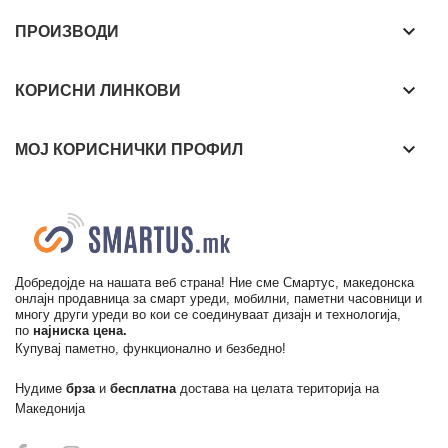
keyboard_arrow_down
ПРОИЗВОДИ
keyboard_arrow_down
КОРИСНИ ЛИНКОВИ
keyboard_arrow_down
МОЈ КОРИСНИЧКИ ПРОФИЛ
Добредојде на нашата веб страна! Ние сме Смартус, македонска
онлајн продавница за смарт уреди, мобилни, паметни часовници и
многу други уреди во кои се соединуваат дизајн и технологија,
по
најниска цена.
Купувај паметно, функционално и безбедно!
Нудиме
брза
и
бесплатна
достава на целата територија на
Македонија