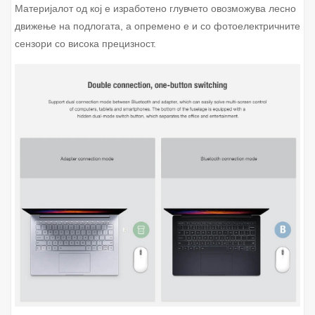
Материјалот од кој е изработено глувчето овозможува лесно
движење на подлогата, а опремено е и со фотоелектричните
сензори со висока прецизност.