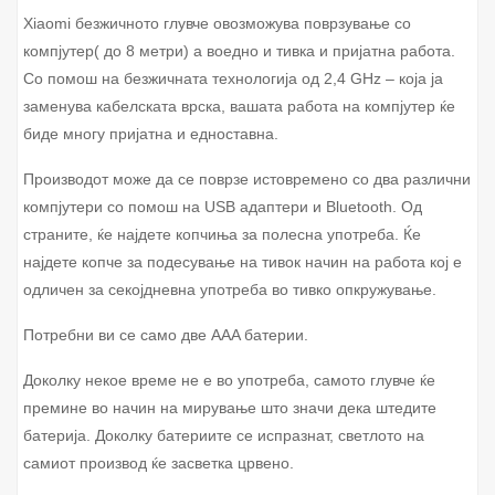
Xiaomi безжичното глувче овозможува поврзување со
компјутер( до 8 метри) а воедно и тивка и пријатна работа.
Со помош на безжичната технологија од 2,4 GHz – која ја
заменува кабелската врска, вашата работа на компјутер ќе
биде многу пријатна и едноставна.
Производот може да се поврзе истовремено со два различни
компјутери со помош на USB адаптери и Bluetooth. Од
страните, ќе најдете копчиња за полесна употреба. Ќе
најдете копче за подесување на тивок начин на работа кој е
одличен за секојдневна употреба во тивко опкружување.
Потребни ви се само две AAA батерии.
Доколку некое време не е во употреба, самото глувче ќе
премине во начин на мирување што значи дека штедите
батерија. Доколку батериите се испразнат, светлото на
самиот производ ќе засветка црвено.