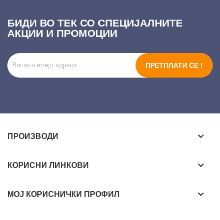
БИДИ ВО ТЕК СО СПЕЦИЈАЛНИТЕ
АКЦИИ И ПРОМОЦИИ
ПРЕТПЛАТИ СЕ !
keyboard_arrow_down
ПРОИЗВОДИ
keyboard_arrow_down
КОРИСНИ ЛИНКОВИ
keyboard_arrow_down
МОЈ КОРИСНИЧКИ ПРОФИЛ