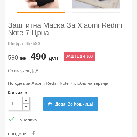
Заштитна Маска За Xiaomi Redmi
Note 7 Црна
Шифра: 357590
490
590
ЗАШТЕДИ 100
ден
ден
Со вклучен ДДВ
Погодна за Xiaomi Redmi Note 7 глобална верзија
Количина
Додај Во Кошница!

На залиха
сподели