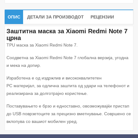
ОПИС
ДЕТАЛИ ЗА ПРОИЗВОДОТ
РЕЦЕНЗИИ
Заштитна маска за Xiaomi Redmi Note 7
црна
TPU
маска за
Xiaomi Redmi Note 7.
Соодветна за
Xiaomi Redmi Note 7
глобална верзија, угодна
и мека на допир.
Изработена е од издржлив и висококвалитетен
PC материјал, за одлична заштита од удари на телефонот и
реализирана за долготрајно користење.
Поставувањето е брзо и едноставно, овозможувајќи пристап
до
USB
поврзетоците за прецизно вметнување. Совршено се
вклопува со вашиот мобилен уред.