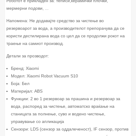
Роботот е прикладен за: теписи,керамички плочки,
мермерни подови, ...
Напомена: Не додавајте средство за чистење во
резервоарот за вода, а производителот препорачува да се
користи дестилирана вода со цел да се продолжи рокот на
траење на самиот производ.
Детали за прозводот:
Бренд: Xiaomi
Модел: Xiaomi Robot Vacuum S10
Боја: Бел
Материјал: ABS
Функции: 2 во 1 резервоар за прашина и резервоар за
вода, распоред за чистење, автоматско враќање на
станицата за полнење, суво и водено чистење,
управување со апликација
Сензори: LDS (сензор за оддалеченост), IF сензор, против