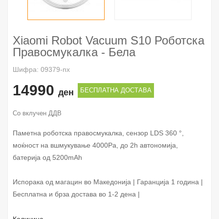
Xiaomi Robot Vacuum S10 Роботска
Правосмукалка - Бела
Шифра: 09379-nx
14990
БЕСПЛАТНА ДОСТАВА
ден
Со вклучен ДДВ
Паметна роботска правосмукалка, сензор LDS 360 °,
моќност на вшмукување 4000Pa, до 2h автономија,
батерија од 5200mAh
Испорака од магацин во Македонија | Гаранција 1 година |
Бесплатна и брза достава во 1-2 дена |
Количина