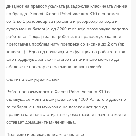
Дизајнот на правосмукалката ја задржува класичната линија
на брендот Xiaomi. Xiaomi Robot Vacuum S10 е опремен
со 2 во 1 резервоар за прашина и резервоар за вода и
супер моќна батерија од 3200 mAh која овозможува подолго
работење. Покрај тоа, на роботската правосмукалка не и
претставува проблем ниту препрека со висина до 2 cm (пр.
теписи...). Една од позначајните функции на роботот е тоа
што поддржува зонско чистење на начин што можете да
обележите простор со големина по ваша желба.
Одлична вшмукувачка моќ
Робот правосмукалката Xiaomi Robot Vacuum S10 се
одликува со моќ на вшмукување од 4000 Pa, што е доволно
за собирање и вшмукување на поголемиот дел од
прашината и нечистотијата во домот, како и влакната кои ги
оставаат домашните миленичиња.
Прецизно и ефикасно влажно чистење