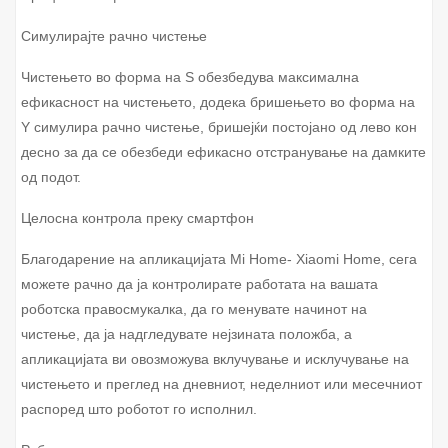
Симулирајте рачно чистење
Чистењето во форма на S обезбедува максимална
ефикасност на чистењето, додека бришењето во форма на
Y симулира рачно чистење, бришејќи постојано од лево кон
десно за да се обезбеди ефикасно отстранување на дамките
од подот.
Целосна контрола преку смартфон
Благодарениe на апликацијата Mi Home- Xiaomi Home, сега
можете рачно да ја контролирате работата на вашата
роботска правосмукалка, да го менувате начинот на
чистење, да ја надгледувате нејзината положба, а
апликацијата ви овозможува вклучување и исклучување на
чистењето и преглед на дневниот, неделниот или месечниот
распоред што роботот го исполнил.