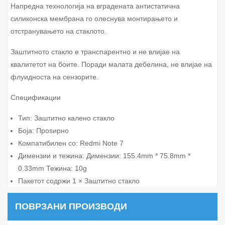
Напредна технологија на вградената антистатична
силиконска мембрана го олеснува монтирањето и
отстранувањето на стаклото.
Заштитното стакло е транспарентно и не влијае на
квалитетот на боите. Поради малата дебелина, не влијае на
флуидноста на сензорите.
Спецификации
Тип: Заштитно калено стакло
Боја: Проѕирно
Компатибилен со: Redmi Note 7
Димензии и тежина: Димензии: 155.4mm * 75.8mm *
0.33mm Тежина: 10g
Пакетот содржи 1 × Заштитно стакло
ПОВРЗАНИ ПРОИЗВОДИ