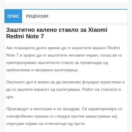
ОПИС
РЕЦЕНЗИИ
Заштитно калено стакло за Xiaomi
Redmi Note 7
Ако планирате долго време да го користите вашиот Redmi
Note 7 и трајно да го заштитите неговиот екран, тогаш ви го
препорачуваме заштитното стакло за превенција од
гребнатинки и несакани оштетувања.
Околниот дел е мазен за да овозможи флуидно користење и
да го заштити екранот од оштетувања. Работ на стаклото е
црн.
Производот е еколошки и не загадува. Се карактеризира со
олеофобичен премаз со глазура против замастување кој
спречува појава на отпечатоци од прсти.