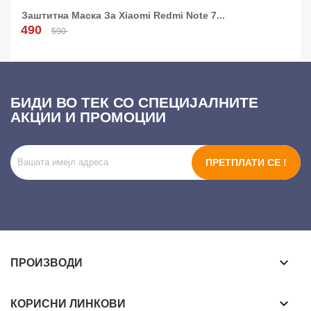
Заштитна Маска За Xiaomi Redmi Note 7...
Додај Во Кошница!
490
590
БИДИ ВО ТЕК СО СПЕЦИЈАЛНИТЕ
АКЦИИ И ПРОМОЦИИ
ПРЕТПЛАТИ СЕ !
keyboard_arrow_down
ПРОИЗВОДИ
keyboard_arrow_down
КОРИСНИ ЛИНКОВИ