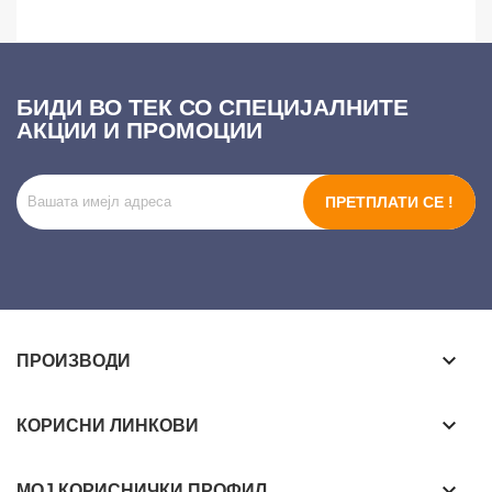
БИДИ ВО ТЕК СО СПЕЦИЈАЛНИТЕ
АКЦИИ И ПРОМОЦИИ
ПРЕТПЛАТИ СЕ !
keyboard_arrow_down
ПРОИЗВОДИ
keyboard_arrow_down
КОРИСНИ ЛИНКОВИ
keyboard_arrow_down
МОЈ КОРИСНИЧКИ ПРОФИЛ