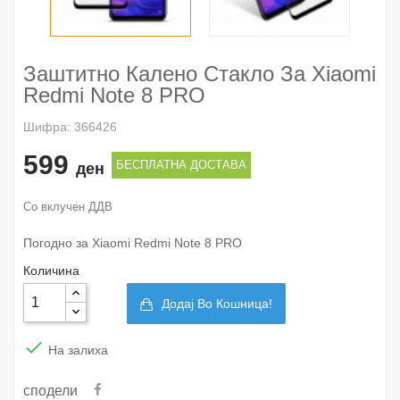
Заштитно Калено Стакло За Xiaomi
Redmi Note 8 PRO
Шифра: 366426
599
БЕСПЛАТНА ДОСТАВА
ден
Со вклучен ДДВ
Погодно за Xiaomi Redmi Note 8 PRO
Количина
Додај Во Кошница!

На залиха
сподели