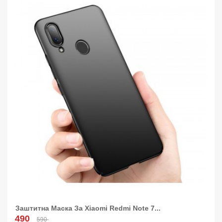
Заштитна Маска За Xiaomi Redmi Note 7...
Додај Во Кошница!
490
590