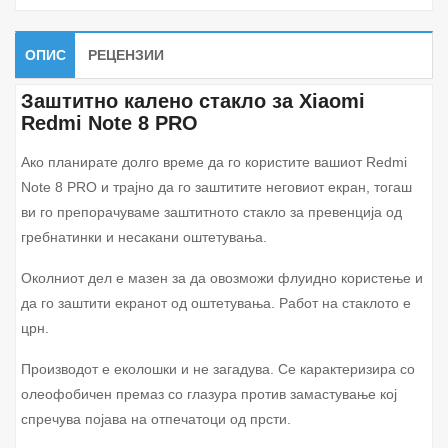
ОПИС
РЕЦЕНЗИИ
Заштитно калено стакло за Xiaomi
Redmi Note 8 PRO
Ако планирате долго време да го користите вашиот Redmi
Note 8 PRO и трајно да го заштитите неговиот екран, тогаш
ви го препорачуваме заштитното стакло за превенција од
гребнатинки и несакани оштетувања.
Околниот дел е мазен за да овозможи флуидно користење и
да го заштити екранот од оштетувања. Работ на стаклото е
црн.
Производот е еколошки и не загадува. Се карактеризира со
олеофобичен премаз со глазура против замастување кој
спречува појава на отпечатоци од прсти.