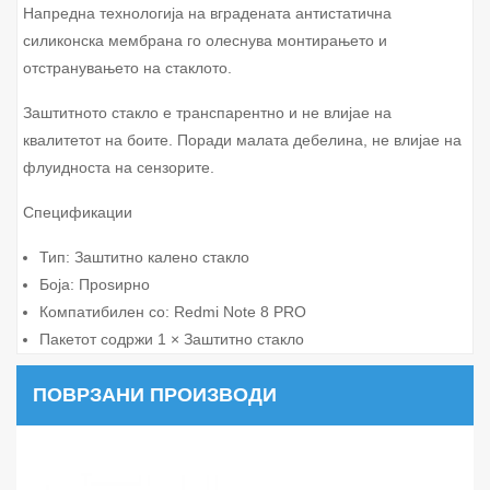
Напредна технологија на вградената антистатична
силиконска мембрана го олеснува монтирањето и
отстранувањето на стаклото.
Заштитното стакло е транспарентно и не влијае на
квалитетот на боите. Поради малата дебелина, не влијае на
флуидноста на сензорите.
Спецификации
Тип: Заштитно калено стакло
Боја: Проѕирно
Компатибилен со: Redmi Note 8 PRO
Пакетот содржи 1 × Заштитно стакло
ПОВРЗАНИ ПРОИЗВОДИ