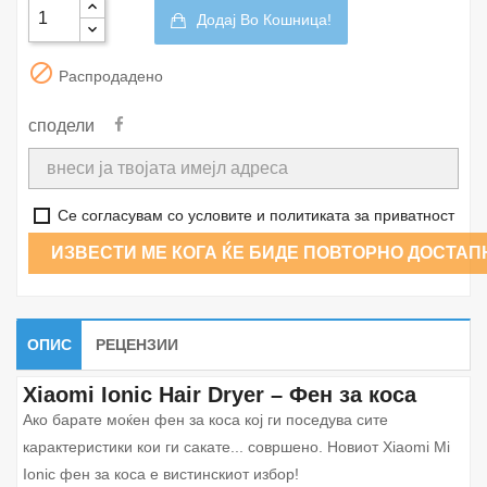
Додај Во Кошница!

Распродадено
сподели
Се согласувам со условите и политиката за приватност
ИЗВЕСТИ МЕ КОГА ЌЕ БИДЕ ПОВТОРНО ДОСТАП
ОПИС
РЕЦЕНЗИИ
Xiaomi Ionic Hair Dryer – Фен за коса
Aко барате моќен фен за коса кој ги поседува сите
карактеристики кои ги сакате... совршено. Новиот Xiaomi Mi
Ionic фен за коса е вистинскиот избор!