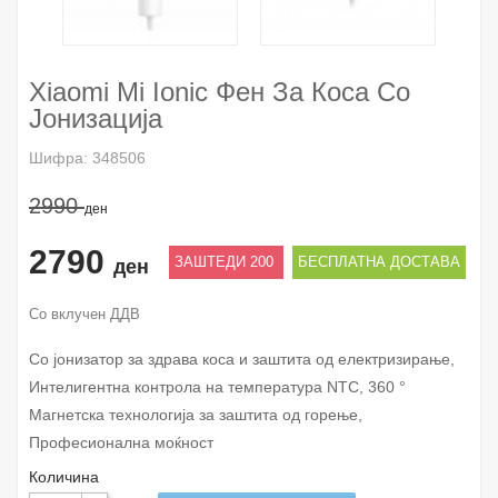
Xiaomi Mi Ionic Фен За Коса Со
Јонизација
Шифра: 348506
2990
ден
2790
ЗАШТЕДИ 200
БЕСПЛАТНА ДОСТАВА
ден
Со вклучен ДДВ
Со јонизатор за здрава коса и заштита од електризирање,
Интелигентна контрола на температура NTC, 360 °
Магнетска технологија за заштита од горење,
Професионална моќност
Количина