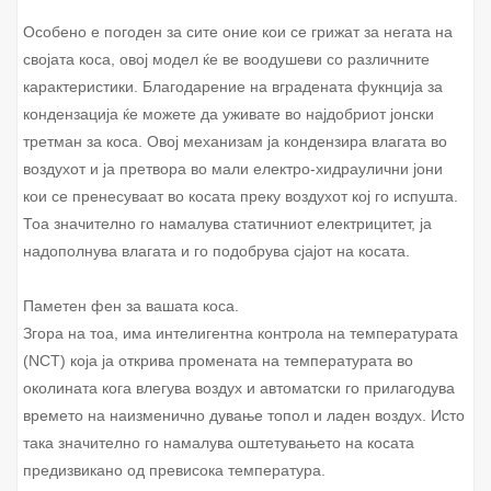
Особено е погоден за сите оние кои се грижат за негата на
својата коса, овој модел ќе ве воодушеви со различните
карактеристики. Благодарение на вградената фукнција за
кондензација ќе можете да уживате во најдобриот јонски
третман за коса. Овој механизам ја кондензира влагата во
воздухот и ја претвора во мали електро-хидраулични јони
кои се пренесуваат во косата преку воздухот кој го испушта.
Тоа значително го намалува статичниот електрицитет, ја
надополнува влагата и го подобрува сјајот на косата.
Паметен фен за вашата коса.
Згора на тоа, има интелигентна контрола на температурата
(NCT) која ја открива промената на температурата во
околината кога влегува воздух и автоматски го прилагодува
времето на наизменично дување топол и ладен воздух. Исто
така значително го намалува оштетувањето на косата
предизвикано од превисока температура.