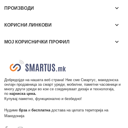
keyboard_arrow_down
ПРОИЗВОДИ
keyboard_arrow_down
КОРИСНИ ЛИНКОВИ
keyboard_arrow_down
МОЈ КОРИСНИЧКИ ПРОФИЛ
Добредојде на нашата веб страна! Ние сме Смартус, македонска
онлајн продавница за смарт уреди, мобилни, паметни часовници и
многу други уреди во кои се соединуваат дизајн и технологија,
по
најниска цена.
Купувај паметно, функционално и безбедно!
Нудиме
брза
и
бесплатна
достава на целата територија на
Македонија