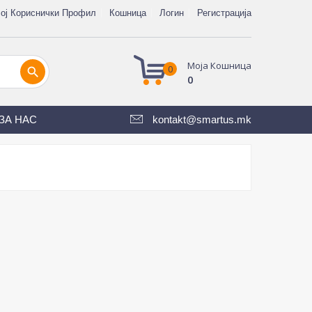
ој Кориснички Профил
Кошница
Логин
Регистрација
Моја Кошница
0
search
0
ЗА НАС
kontakt@smartus.mk