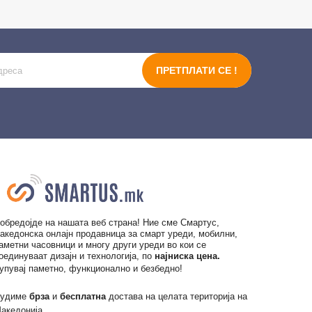
ПРЕТПЛАТИ СЕ !
обредојде на нашата веб страна! Ние сме Смартус,
акедонска онлајн продавница за смарт уреди, мобилни,
аметни часовници и многу други уреди во кои се
оединуваат дизајн и технологија, по
најниска цена.
упувај паметно, функционално и безбедно!
удиме
брза
и
бесплатна
достава на целата територија на
акедонија