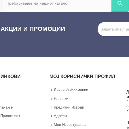
search
 АКЦИИ И ПРОМОЦИИ
ЛИНКОВИ
МОЈ КОРИСНИЧКИ ПРОФИЛ
Лични Информации
Д
м
Нарачки
п
с
Плаќање
Кредитни Изводи
К
 Приватност
Адреси
Н
Мои Известувања
М