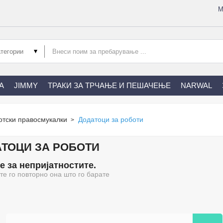
М
А
JIMMY
ТРАКИ ЗА ТРЧАЊЕ И ПЕШАЧЕЊЕ
NARWAL
отски правосмукалки
Додатоци за роботи
ТОЦИ ЗА РОБОТИ
 за непријатностите.
те го повторно она што го барате