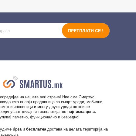
ПРЕТПЛАТИ СЕ !
обредојде на нашата веб страна! Ние сме Смартус,
акедонска онлајн продавница за смарт уреди, мобилни,
аметни часовници и многу други уреди во кои се
оединуваат дизајн и технологија, по
најниска цена.
упувај паметно, функционално и безбедно!
удиме
брза
и
бесплатна
достава на целата територија на
акедонија