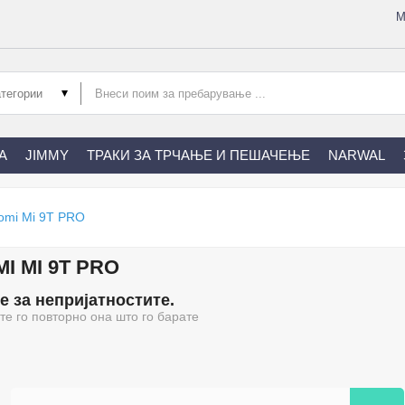
М
А
JIMMY
ТРАКИ ЗА ТРЧАЊЕ И ПЕШАЧЕЊЕ
NARWAL
omi Mi 9T PRO
I MI 9T PRO
 за непријатностите.
те го повторно она што го барате