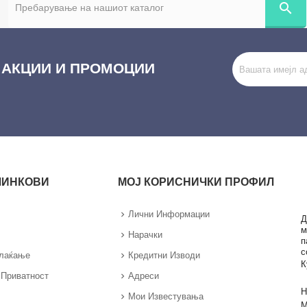
search
 АКЦИИ И ПРОМОЦИИ
ЛИНКОВИ
МОЈ КОРИСНИЧКИ ПРОФИЛ
Лични Информации
Д
м
Нарачки
п
с
Плаќање
Кредитни Изводи
К
 Приватност
Адреси
Н
Мои Известувања
М