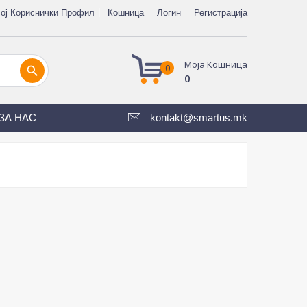
ој Кориснички Профил
Кошница
Логин
Регистрација
Моја Кошница
0
search
0
ЗА НАС
kontakt@smartus.mk