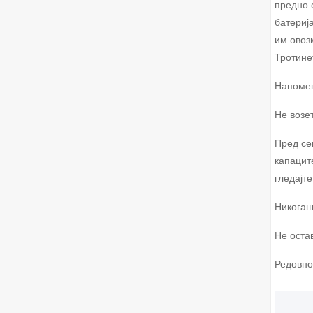
предно 
батериј
им овоз
Тротине
Напомен
Не возе
Пред се
капацит
гледајте
Никогаш
Не оста
Редовно 