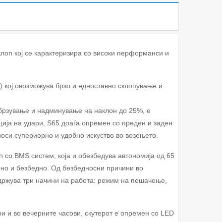
лоп кој се карактеризира со високи перформанси и
) кој овозможува брзо и едноставно склопување и
абрзување и надминување на наклон до 25%, е
ија на удари, S65 доаѓа опремен со преден и заден
носи супериорно и удобно искуство во возењето.
h со BMS систем, која и обезбедува автономија од 65
ено и безбедно. Од безбедносни причини во
ддржува три начини на работа: режим на пешачење,
ри и во вечерните часови, скутерот е опремен со LED