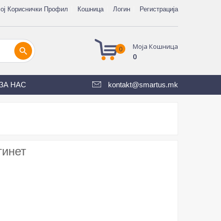
ој Кориснички Профил
Кошница
Логин
Регистрација
Моја Кошница
0
search
0
ЗА НАС
kontakt@smartus.mk
тинет