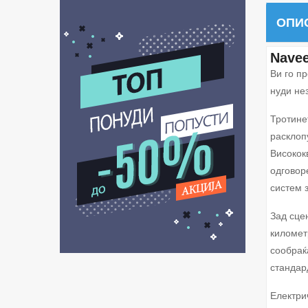
ОПИ
Navee
Ви го п
нуди не
Тротине
расклоп
Високок
одговор
систем 
Зад сце
километ
сообраќ
стандар
Електри