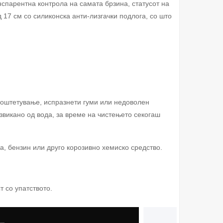
спарентна контрола на самата брзина, статусот на
 17 см со силиконска анти-лизгачки подлога, со што
, оштетување, испразнети гуми или недоволен
извикано од вода, за време на чистењето секогаш
а, бензин или друго корозивно хемиско средство.
т со упатството.