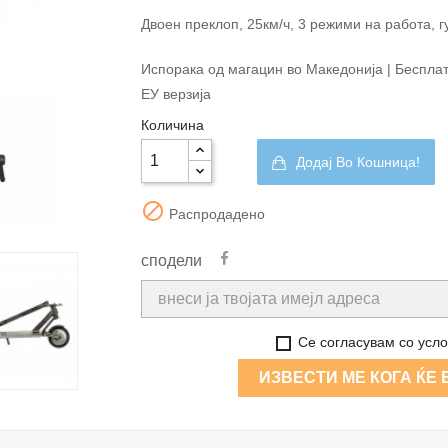
Двоен преклоп, 25км/ч, 3 режими на работа, г
Испорака од магацин во Македонија | Бесплатна
ЕУ верзија
Количина
Додај Во Кошница!

Распродадено
сподели
Се согласувам со усло
ИЗВЕСТИ МЕ КОГА ЌЕ