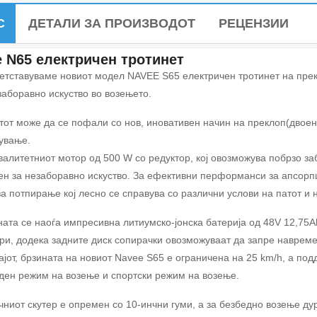
С
ДЕТАЛИ ЗА ПРОИЗВОДОТ
РЕЦЕНЗИИ
 N65 електричен тротинет
ретставуваме новиот модел NAVEE S65 електричен тротинет на прек
заборавно искуство во возењето.
тот може да се пофали со нов, иновативен начин на преклоп(двоен
ување.
валитетниот мотор од 500 W со редуктор, кој овозможува побрзо з
ен за незаборавно искуство. За ефективни перформанси за апсорпц
за потпирање кој лесно се справува со различни услови на патот и 
ната се наоѓа импресивна литиумско-јонска батерија од 48V 12,75A
ри, додека задните диск сопирачки овозможуваат да запре наврем
ајот, брзината на новиот Navee S65 е ограничена на 25 km/h, а по
ден режим на возење и спортски режим на возење.
чниот скутер е опремен со 10-инчни гуми, а за безбедно возење ду