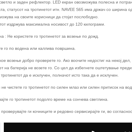
светло и заден рефлектор. LED екран овозможува полесна и потран
ата, статусот на тротинетот итн. NAVEE S65 има држач со ширина од
можува на своите корисници да стојат послободно.
тот издржува максимална носивост до 120 килограми.
а : Не користете го тротинетот за возење по дожд.
те го по водена или каллива површина.
кое возење добро проверете го. Ако воочите недостиг на некој дел
ет на батерија не возете го. Со цел да избегнете оштетување пред
 тротинетот да е исклучен, полначот исто така да е исклучен.
 не чистете го тротинетот по силен млаз или силен притисок на вод
вајте го тротинетот подолго време на сончева светлина.
проверувајте ги кочниците и редовно сервисирајте ги, во согласнос