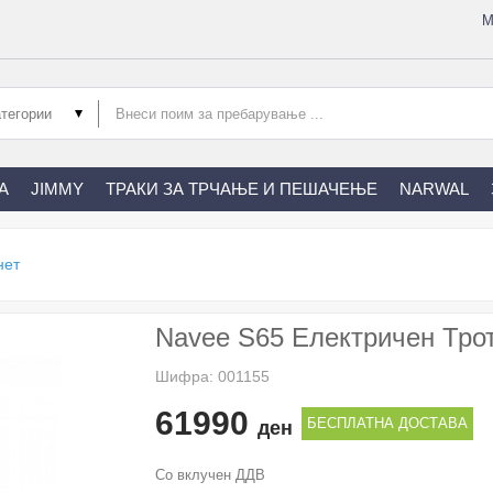
М
А
JIMMY
ТРАКИ ЗА ТРЧАЊЕ И ПЕШАЧЕЊЕ
NARWAL
нет
Navee S65 Електричен Тро
Шифра: 001155
61990
БЕСПЛАТНА ДОСТАВА
ден
Со вклучен ДДВ