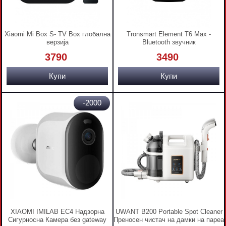
Xiaomi Mi Box S- TV Box глобална
Tronsmart Element T6 Max -
верзија
Bluetooth звучник
3790
3490
Купи
Купи
-2000
XIAOMI IMILAB EC4 Надзорна
UWANT B200 Portable Spot Cleaner
Сигурносна Камера без gateway
Преносен чистач на дамки на пареа