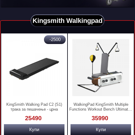
Kingsmith Walkingpad
-2500
KingSmith Walking Pad C2 (S1)
WalkingPad KingSmith Multiple
трака за пешачење - црна
Functions Workout Bench Ultimate -
мултифункционална клупа за
25490
35990
вежбање
Купи
Купи