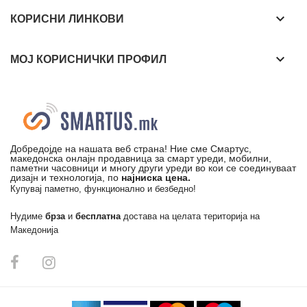
keyboard_arrow_down
КОРИСНИ ЛИНКОВИ
keyboard_arrow_down
МОЈ КОРИСНИЧКИ ПРОФИЛ
Добредојде на нашата веб страна! Ние сме Смартус,
македонска онлајн продавница за смарт уреди, мобилни,
паметни часовници и многу други уреди во кои се соединуваат
дизајн и технологија, по
најниска цена.
Купувај паметно, функционално и безбедно!
Нудиме
брза
и
бесплатна
достава на целата територија на
Македонија