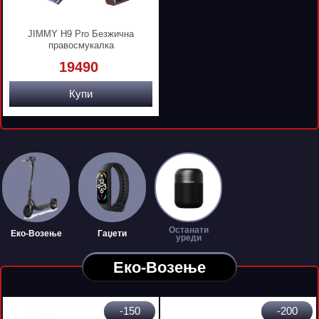
JIMMY H9 Pro Безжична
правосмукалка
19490
Купи
Останати
Еко-Возење
Гаџети
уреди
Еко-Возење
-150
-200