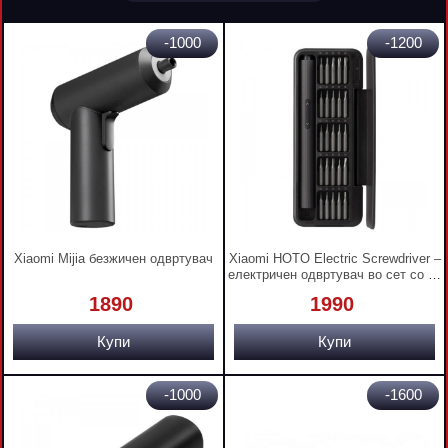
-1000
-1200
Xiaomi Mijia безжичен одвртувач
Xiaomi HOTO Еlectric Screwdriver –
електричен одвртувач во сет со 25
додатоци
1890
1990
Купи
Купи
-1000
-1600