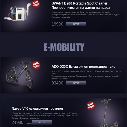
UWANT B200 Portable Spot Cleaner
Преносен чистач на дамки на пареа
Паметен чистач на дамки, моќност на вшмукување 12000Pa
Испорака од магацин во Македонија | Бесплатна достава од 1-2 дена |
2 години гаранција
19990
КУПИ
ADO D30C Електричен велосипед - сив
мотор 250W 42Nm, батерија 36V 10.4Ah, до 25км/ч, G drive 2.0, гуми од
27.5"
Испорака од магацин во Македонија | Бесплатна достава до дома | 1
година гаранција
93490
КУПИ
Navee V40 електричен тротинет
20км/ч, Автономија до 40 км, 3 режими на работа, гуми од 10 инчи
Испорака од магацин во Македонија | Бесплатна и брза достава во 1-
2 дена | 1 годинa гаранција
24990
КУПИ
30990