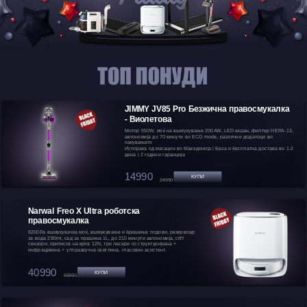
JIMMY JV85 Pro Безжична правосмукалка
- Виолетова
Мотор 550W, моќ на вшмукување 200AW, LED екран, филтер HEPA-13,
автономија до 70 минути во ECO mode, различни додатоци во
пакувањето
Испорака од магацин во Македонија | Брза и бесплатна достава во 1-2
дена | 2 години гаранција
14990
КУПИ
24990
Narwal Freo X Ultra роботска
правосмукалка
8200Pa вшмукувачка моќ, вшмукување и бришење подови, резервоар
за вода 280ml, сад за прашина 1L, до 210 минути автономија, cliff
сензори, притисок на крпа 12N, три ласери со структурирана +
инфрацрвена + ултразвучна светлина, гласовен асистент.
40990
КУПИ
55990