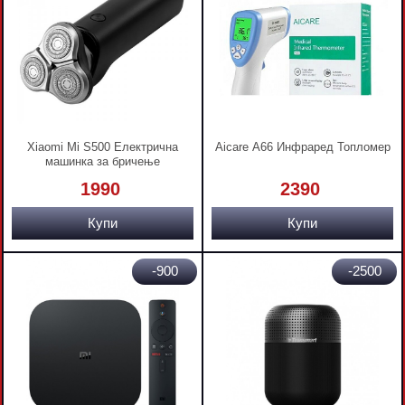
Xiaomi Mi S500 Електрична
Aicare A66 Инфраред Топломер
машинка за бричење
1990
2390
Купи
Купи
-900
-2500