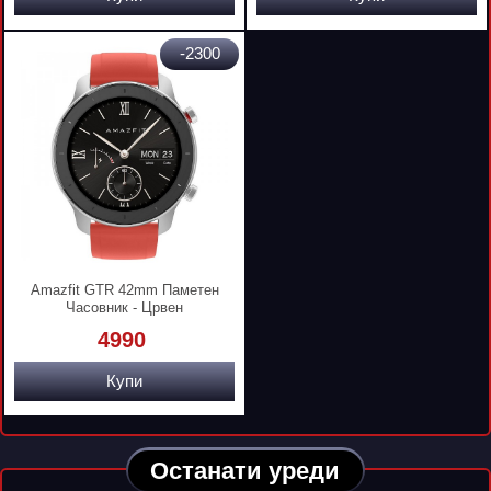
-2300
Amazfit GTR 42mm Паметен
Часовник - Црвен
4990
Купи
Останати уреди