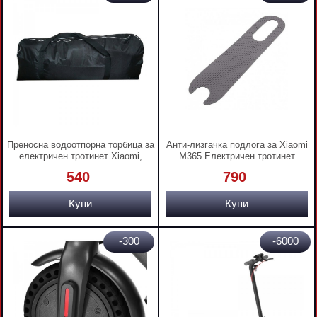
Преносна водоотпорна торбица за
Анти-лизгачка подлога за Xiaomi
електричен тротинет Xiaomi,
M365 Електричен тротинет
Segway, Kugoo
540
790
Купи
Купи
-300
-6000