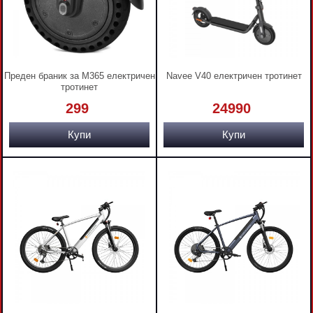
Преден браник за M365 електричен
Navee V40 електричен тротинет
тротинет
299
24990
Купи
Купи