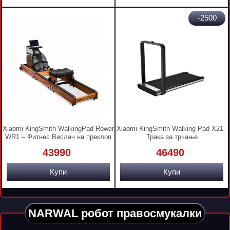
-2500
Xiaomi KingSmith WalkingPad Rower
Xiaomi KingSmith Walking Pad X21 -
WR1 – Фитнес Веслач на преклоп
Трака за трчање
43990
46490
Купи
Купи
NARWAL робот правосмукалки