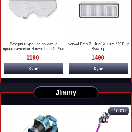
Резервни крпи за роботска
Narwal Freo Z Ultra/ X Ultra / X Plus
правосмукалка Narwal Freo X Plus
Филтер
1190
1490
Купи
Купи
Jimmy
-10000