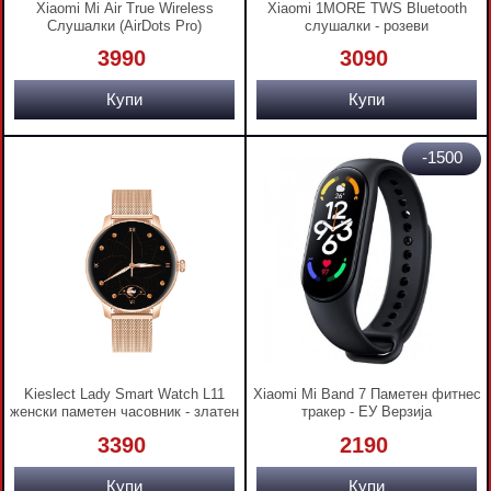
Xiaomi Mi Air True Wireless
Xiaomi 1MORE TWS Bluetooth
Слушалки (AirDots Pro)
слушалки - розеви
3990
3090
Купи
Купи
-1500
Kieslect Lady Smart Watch L11
Xiaomi Mi Band 7 Паметен фитнес
женски паметен часовник - златен
тракер - ЕУ Верзија
3390
2190
Купи
Купи